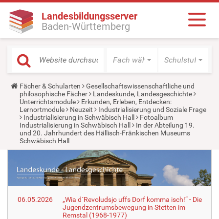
Landesbildungsserver
Baden-Württemberg
Fach wählen
Schulstufe wäh
Y
Fächer & Schularten
Gesellschaftswissenschaftliche und
o
philosophische Fächer
Landeskunde, Landesgeschichte
u
Unterrichtsmodule
Erkunden, Erleben, Entdecken:
a
Lernortmodule
Neuzeit
Industrialisierung und Soziale Frage
r
Industrialisierung in Schwäbisch Hall
Fotoalbum
e
Industrialisierung in Schwäbisch Hall
In der Abteilung 19.
h
und 20. Jahrhundert des Hällisch-Fränkischen Museums
e
Schwäbisch Hall
r
e
:
06.05.2026
„Wia d´Revoludsjo uffs Dorf komma isch!“ - Die
Jugendzentrumsbewegung in Stetten im
Remstal (1968-1977)