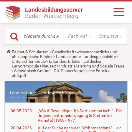
Landesbildungsserver
Baden-Württemberg
Fach wählen
Schulstufe wäh
Y
Fächer & Schularten
Gesellschaftswissenschaftliche und
o
philosophische Fächer
Landeskunde, Landesgeschichte
u
Unterrichtsmodule
Erkunden, Erleben, Entdecken:
a
Lernortmodule
Neuzeit
Industrialisierung und Soziale Frage
r
Schwäbisch Gmünd - Ott-Pauser&apos;sche Fabrik
e
ab3.pdf
h
e
r
e
:
06.05.2026
„Wia d´Revoludsjo uffs Dorf komma isch!“ - Die
Jugendzentrumsbewegung in Stetten im
Remstal (1968-1977)
20.04.2026
Auf der Suche nach der „Wohnmaschine“ – ein