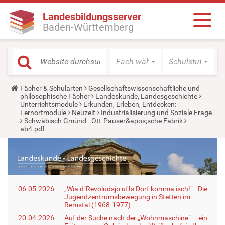
Landesbildungsserver
Baden-Württemberg
Fach wählen
Schulstufe wäh
Y
Fächer & Schularten
Gesellschaftswissenschaftliche und
o
philosophische Fächer
Landeskunde, Landesgeschichte
u
Unterrichtsmodule
Erkunden, Erleben, Entdecken:
a
Lernortmodule
Neuzeit
Industrialisierung und Soziale Frage
r
Schwäbisch Gmünd - Ott-Pauser&apos;sche Fabrik
e
ab4.pdf
h
e
r
e
:
06.05.2026
„Wia d´Revoludsjo uffs Dorf komma isch!“ - Die
Jugendzentrumsbewegung in Stetten im
Remstal (1968-1977)
20.04.2026
Auf der Suche nach der „Wohnmaschine“ – ein