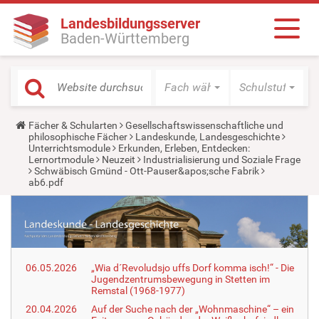
Landesbildungsserver
Baden-Württemberg
Fach wählen
Schulstufe wäh
Y
Fächer & Schularten
Gesellschaftswissenschaftliche und
o
philosophische Fächer
Landeskunde, Landesgeschichte
u
Unterrichtsmodule
Erkunden, Erleben, Entdecken:
a
Lernortmodule
Neuzeit
Industrialisierung und Soziale Frage
r
Schwäbisch Gmünd - Ott-Pauser&apos;sche Fabrik
e
ab6.pdf
h
e
r
e
:
06.05.2026
„Wia d´Revoludsjo uffs Dorf komma isch!“ - Die
Jugendzentrumsbewegung in Stetten im
Remstal (1968-1977)
20.04.2026
Auf der Suche nach der „Wohnmaschine“ – ein