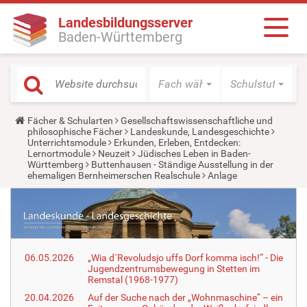
Landesbildungsserver
Baden-Württemberg
Fach wählen
Schulstufe wäh
Y
Fächer & Schularten
Gesellschaftswissenschaftliche und
o
philosophische Fächer
Landeskunde, Landesgeschichte
u
Unterrichtsmodule
Erkunden, Erleben, Entdecken:
a
Lernortmodule
Neuzeit
Jüdisches Leben in Baden-
r
Württemberg
Buttenhausen - Ständige Ausstellung in der
e
ehemaligen Bernheimerschen Realschule
Anlage
h
e
r
e
:
06.05.2026
„Wia d´Revoludsjo uffs Dorf komma isch!“ - Die
Jugendzentrumsbewegung in Stetten im
Remstal (1968-1977)
20.04.2026
Auf der Suche nach der „Wohnmaschine“ – ein