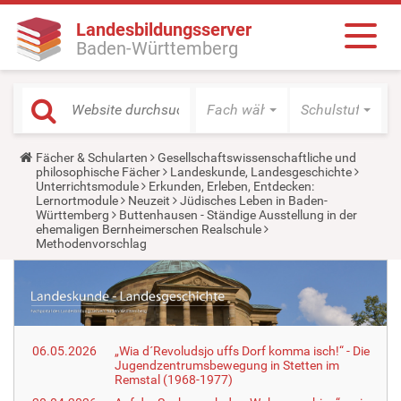
Landesbildungsserver
Baden-Württemberg
Fach wählen
Schulstufe wäh
Y
Fächer & Schularten
Gesellschaftswissenschaftliche und
o
philosophische Fächer
Landeskunde, Landesgeschichte
u
Unterrichtsmodule
Erkunden, Erleben, Entdecken:
a
Lernortmodule
Neuzeit
Jüdisches Leben in Baden-
r
Württemberg
Buttenhausen - Ständige Ausstellung in der
e
ehemaligen Bernheimerschen Realschule
h
Methodenvorschlag
e
r
e
:
06.05.2026
„Wia d´Revoludsjo uffs Dorf komma isch!“ - Die
Jugendzentrumsbewegung in Stetten im
Remstal (1968-1977)