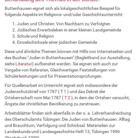
Buttenhausen eignet sich als lokalgeschichtliches Beispiel für
folgende Aspekte im Religions- und/oder Geschichtsunterricht:
Juden und Christen: Von Nachbarn zu Verfolgten
Jüdisches Erwerbsleben in einer kleinen Landgemeinde
Schule und Religion
Einzelschicksale einer jüdischen Gemeinde
Diese und ähnliche Themen können mit Hilfe von Internetseiten und
des Buches "Juden in Buttenhausen" (Begleitband zur Ausstellung,
siehe
Literatur
) aufbereitet werden. Sie eignen sich auch zur
Vergabe von Referaten, Gleichwertigen Feststellungen von
Schülerleistungen und für Präsentationsprüfungen.
Für Quellenarbeit im Unterricht eignet sich insbesondere der
Judenschutzbrief von 1787 (
T 1
) und das Dekret der
Ortsherrschaft vom Mai 1787 (
T 2
), in dem der Ortsherr versucht,
Ängste der christlichen Bevölkerung zu zerstreuen.
Arbeitsblätter finden sich ebenfalls in der o. a. Lehrerhandreichung
des Oberschulamts Tübingen: Die Juden von Buttenhausen. Alltag
und Brauchtum, Verfolgung und Schicksal. Materialien zur
Landeskunde und Landesgeschichte Heft 13, Tübingen 1996
(Nachdruck 1999).