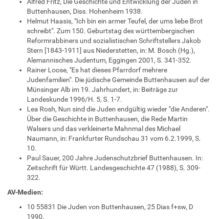
Alfred Fritz, Die Geschichte und Entwicklung der Juden in
Buttenhausen, Diss. Hohenheim 1938.
Helmut Haasis, "Ich bin ein armer Teufel, der ums liebe Brot
schreibt". Zum 150. Geburtstag des württembergischen
Reformrabbiners und sozialistischen Schriftstellers Jakob
Stern [1843-1911] aus Niederstetten, in: M. Bosch (Hg.),
Alemannisches Judentum, Eggingen 2001, S. 341-352.
Rainer Loose, "Es hat dieses Pfarrdorf mehrere
Judenfamilien". Die jüdische Gemeinde Buttenhausen auf der
Münsinger Alb im 19. Jahrhundert, in: Beiträge zur
Landeskunde 1996/H. 5, S. 1-7.
Lea Rosh, Nun sind die Juden endgültig wieder "die Anderen".
Über die Geschichte in Buttenhausen, die Rede Martin
Walsers und das verkleinerte Mahnmal des Michael
Naumann, in: Frankfurter Rundschau 31 vom 6.2.1999, S.
10.
Paul Sauer, 200 Jahre Judenschutzbrief Buttenhausen. In:
Zeitschrift für Württ. Landesgeschichte 47 (1988), S. 309-
322.
AV-Medien:
10 55831 Die Juden von Buttenhausen, 25 Dias f+sw, D
1990.