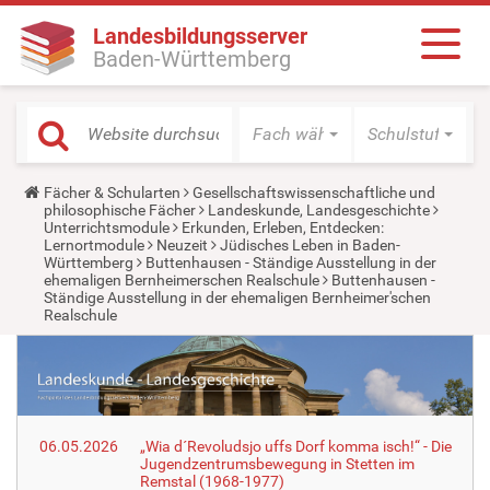
Landesbildungsserver
Baden-Württemberg
Fach wählen
Schulstufe wäh
Y
Fächer & Schularten
Gesellschaftswissenschaftliche und
o
philosophische Fächer
Landeskunde, Landesgeschichte
u
Unterrichtsmodule
Erkunden, Erleben, Entdecken:
a
Lernortmodule
Neuzeit
Jüdisches Leben in Baden-
r
Württemberg
Buttenhausen - Ständige Ausstellung in der
e
ehemaligen Bernheimerschen Realschule
Buttenhausen -
h
Ständige Ausstellung in der ehemaligen Bernheimer'schen
e
Realschule
r
e
:
06.05.2026
„Wia d´Revoludsjo uffs Dorf komma isch!“ - Die
Jugendzentrumsbewegung in Stetten im
Remstal (1968-1977)