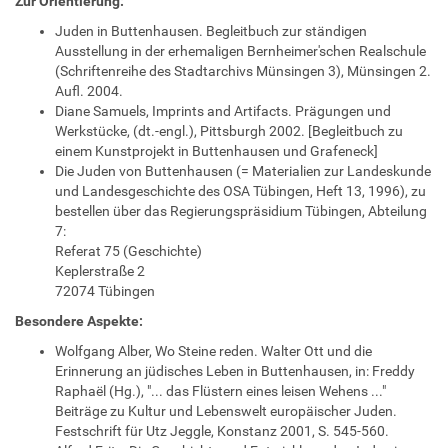
Zur Orientierung:
Juden in Buttenhausen. Begleitbuch zur ständigen
Ausstellung in der erhemaligen Bernheimer'schen Realschule
(Schriftenreihe des Stadtarchivs Münsingen 3), Münsingen 2.
Aufl. 2004.
Diane Samuels, Imprints and Artifacts. Prägungen und
Werkstücke, (dt.-engl.), Pittsburgh 2002. [Begleitbuch zu
einem Kunstprojekt in Buttenhausen und Grafeneck]
Die Juden von Buttenhausen (= Materialien zur Landeskunde
und Landesgeschichte des OSA Tübingen, Heft 13, 1996), zu
bestellen über das Regierungspräsidium Tübingen, Abteilung
7:
Referat 75 (Geschichte)
Keplerstraße 2
72074 Tübingen
Besondere Aspekte:
Wolfgang Alber, Wo Steine reden. Walter Ott und die
Erinnerung an jüdisches Leben in Buttenhausen, in: Freddy
Raphaël (Hg.), "... das Flüstern eines leisen Wehens ..."
Beiträge zu Kultur und Lebenswelt europäischer Juden.
Festschrift für Utz Jeggle, Konstanz 2001, S. 545-560.