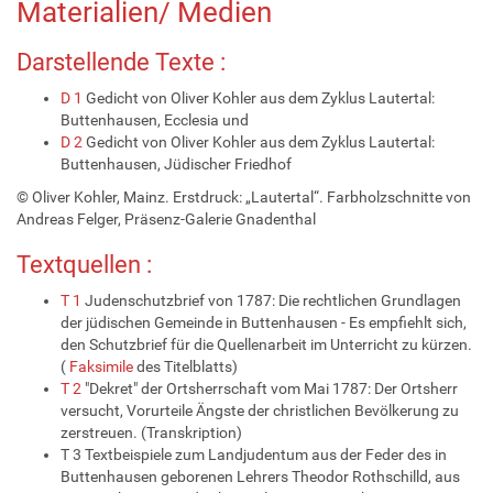
Materialien/ Medien
Darstellende Texte :
D 1
Gedicht von Oliver Kohler aus dem Zyklus Lautertal:
Buttenhausen, Ecclesia und
D 2
Gedicht von Oliver Kohler aus dem Zyklus Lautertal:
Buttenhausen, Jüdischer Friedhof
© Oliver Kohler, Mainz. Erstdruck: „Lautertal“. Farbholzschnitte von
Andreas Felger, Präsenz-Galerie Gnadenthal
Textquellen :
T 1
Judenschutzbrief von 1787: Die rechtlichen Grundlagen
der jüdischen Gemeinde in Buttenhausen - Es empfiehlt sich,
den Schutzbrief für die Quellenarbeit im Unterricht zu kürzen.
(
Faksimile
des Titelblatts)
T 2
"Dekret" der Ortsherrschaft vom Mai 1787: Der Ortsherr
versucht, Vorurteile Ängste der christlichen Bevölkerung zu
zerstreuen. (Transkription)
T 3 Textbeispiele zum Landjudentum aus der Feder des in
Buttenhausen geborenen Lehrers Theodor Rothschilld, aus