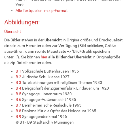
York
Alle Textquellen im zip-Format
Abbildungen:
Übersicht
Die Bilder stehen in der
Übersicht
in Originalgröße und Druckqualität
einzeln zum Herunterladen zur Verfügung (Bild anklicken, Größe
auswählen, dann rechte Maustaste --> "Bild/Grafik speichern
unter..."). Sie können
hier
alle Bilder
der
Übersicht
in Originalgröße
als zip-Datei herunterladen.
B 1
Volksschule Buttenhausen 1935
B 2
Jüdische Schulklasse 1927
B 3
Tafelzeichnungen mit religiösen Themen 1930
B 4
Belegschaft der Zigarrenfabrik Lindauer, um 1920
B 5
Synagoge - Innenraum 1930
B 6
Synagoge -Außenansicht 1935
B 7
Bernheimer´sche Realschule 1965
B 8
Denkmal für die Opfer des Holocaust 1965
B 9
Synagogendenkmal 1966
© B1 - B9 Stadtarchiv Münsingen