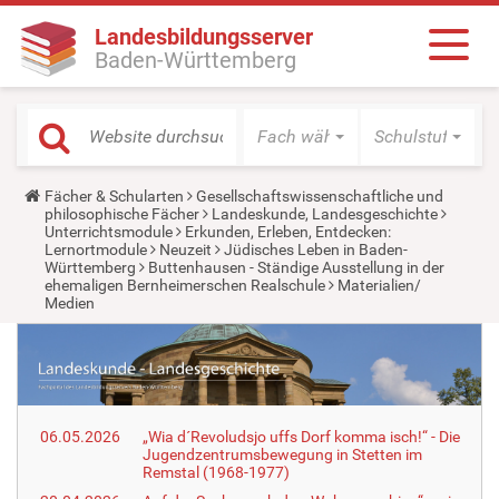
Landesbildungsserver
Baden-Württemberg
Fach wählen
Schulstufe wäh
Y
Fächer & Schularten
Gesellschaftswissenschaftliche und
o
philosophische Fächer
Landeskunde, Landesgeschichte
u
Unterrichtsmodule
Erkunden, Erleben, Entdecken:
a
Lernortmodule
Neuzeit
Jüdisches Leben in Baden-
r
Württemberg
Buttenhausen - Ständige Ausstellung in der
e
ehemaligen Bernheimerschen Realschule
Materialien/
h
Medien
e
r
e
:
06.05.2026
„Wia d´Revoludsjo uffs Dorf komma isch!“ - Die
Jugendzentrumsbewegung in Stetten im
Remstal (1968-1977)