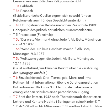
Lesewerken zum jüdischen Religionsunterricht.
T 3a
Sabbath
T 3b
Pessach
(Beide literarische Quellen eignen sich sowohl für den
Religions- als auch für den Geschichtsunterricht.)
T 4
Stiftungsbrief der Bernheimer'schen Realschule 1903:
Höhepunkt des jüdisch-christlichen Zusammenlebens
T 5 Pressetexte (Faksimile)
T 5a
"Der erste Viehmarkt ohne Juden", Alb Bote, Münsingen
vom 4.3.1937
T 5b
"Wenn der Jud kein Geschäft macht…", Alb Bote,
Münsingen, 9.3.1937
T 5c
"Volkszorn gegen die Juden", Alb Bote, Münsingen,
12.11.1938
(Es ist auffallend, wie klein der Bericht über die Zerstörung
der Synagoge ausfällt.)
T 6
Einzelschicksale Gretl Temes, geb. Marx, und Irma
Rothschild mit Informationen über die Durchgangsstation
Buttenhausen. Die kurze Schilderung der Lebenswege
ermöglicht den Schülern einen persönlichen Zugang.
T 7
Brief des letzten, 1942 nach Theresienstadt deportierten
Lehrers und Kantors Naphtali Berlinger an seine Kinder © T
1,2, 4-7 - Stadtarchiv Münsingen, T 3 Leo-Baeck-Institut New