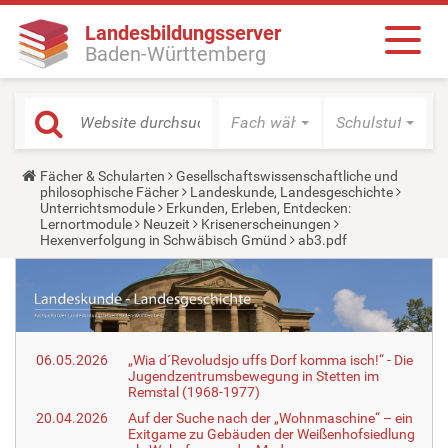
Landesbildungsserver
Baden-Württemberg
Fach wählen
Schulstufe wäh
Y
Fächer & Schularten
Gesellschaftswissenschaftliche und
o
philosophische Fächer
Landeskunde, Landesgeschichte
u
Unterrichtsmodule
Erkunden, Erleben, Entdecken:
a
Lernortmodule
Neuzeit
Krisenerscheinungen
r
Hexenverfolgung in Schwäbisch Gmünd
ab3.pdf
e
h
e
r
e
:
06.05.2026
„Wia d´Revoludsjo uffs Dorf komma isch!“ - Die
Jugendzentrumsbewegung in Stetten im
Remstal (1968-1977)
20.04.2026
Auf der Suche nach der „Wohnmaschine“ – ein
Exitgame zu Gebäuden der Weißenhofsiedlung