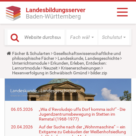
Landesbildungsserver
Baden-Württemberg
Fach wählen
Schulstufe wäh
Y
Fächer & Schularten
Gesellschaftswissenschaftliche und
o
philosophische Fächer
Landeskunde, Landesgeschichte
u
Unterrichtsmodule
Erkunden, Erleben, Entdecken:
a
Lernortmodule
Neuzeit
Krisenerscheinungen
r
Hexenverfolgung in Schwäbisch Gmünd
bilder.zip
e
h
e
r
e
:
06.05.2026
„Wia d´Revoludsjo uffs Dorf komma isch!“ - Die
Jugendzentrumsbewegung in Stetten im
Remstal (1968-1977)
20.04.2026
Auf der Suche nach der „Wohnmaschine“ – ein
Exitgame zu Gebäuden der Weißenhofsiedlung