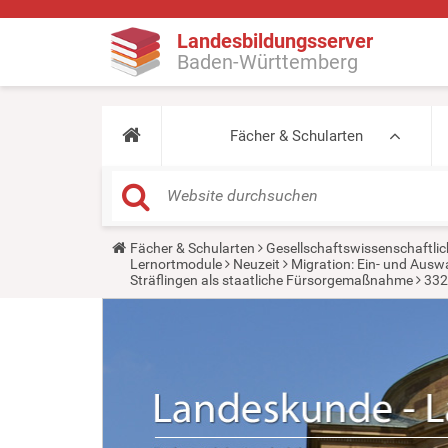
Landesbildungsserver
Baden-Württemberg
Fächer & Schularten
Y
Fächer & Schularten
Gesellschaftswissenschaftlic
o
Lernortmodule
Neuzeit
Migration: Ein- und Aus
u
Sträflingen als staatliche Fürsorgemaßnahme
332
a
r
e
h
e
r
e
: