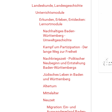
Landeskunde, Landesgeschichte
Unterrichtsmodule
Erkunden, Erleben, Entdecken:
Lernortmodule
Nachhaltiges Baden-
Württemberg -
Umweltgeschichte
Kampf um Partizipation - Der
lange Weg zur Freiheit
Nachkriegszeit - Politischer
Neubeginn und Entstehung
Baden-Württembergs
Jüdisches Leben in Baden
Z
und Württemberg
e
i
Altertum
g
Mittelalter
e
Neuzeit
B
i
Migration: Ein- und
l
Auswandererland Baden-