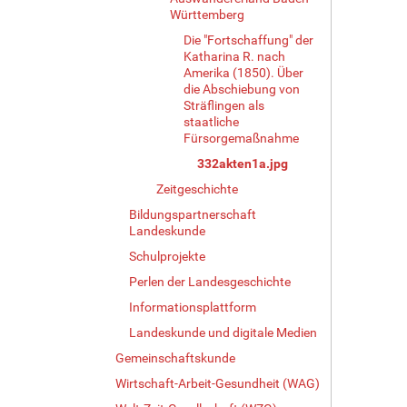
d
Württemberg
i
Die "Fortschaffung" der
n
Katharina R. nach
v
Amerika (1850). Über
o
die Abschiebung von
l
Sträflingen als
l
staatliche
Fürsorgemaßnahme
e
r
332akten1a.jpg
G
Zeitgeschichte
r
ö
Bildungspartnerschaft
ß
Landeskunde
e
Schulprojekte
…
Perlen der Landesgeschichte
Informationsplattform
Landeskunde und digitale Medien
Gemeinschaftskunde
Wirtschaft-Arbeit-Gesundheit (WAG)