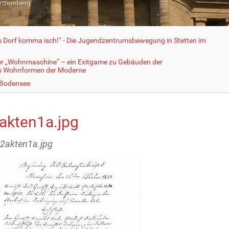
fs Dorf komma isch!“ - Die Jugendzentrumsbewegung in Stetten im
er „Wohnmaschine“ – ein Exitgame zu Gebäuden der
ls Wohnformen der Moderne
 Bodensee
akten1a.jpg
32akten1a.jpg