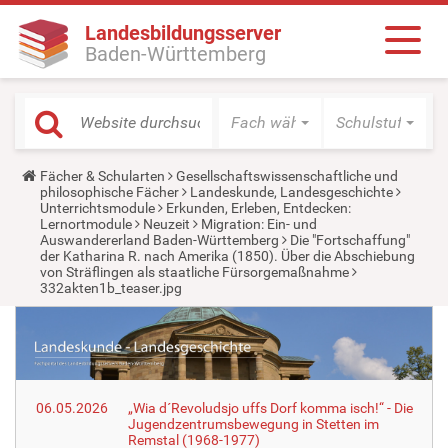
Landesbildungsserver
Baden-Württemberg
Fach wählen
Schulstufe wäh
Y
Fächer & Schularten
Gesellschaftswissenschaftliche und
o
philosophische Fächer
Landeskunde, Landesgeschichte
u
Unterrichtsmodule
Erkunden, Erleben, Entdecken:
a
Lernortmodule
Neuzeit
Migration: Ein- und
r
Auswandererland Baden-Württemberg
Die "Fortschaffung"
e
der Katharina R. nach Amerika (1850). Über die Abschiebung
h
von Sträflingen als staatliche Fürsorgemaßnahme
e
332akten1b_teaser.jpg
r
e
:
06.05.2026
„Wia d´Revoludsjo uffs Dorf komma isch!“ - Die
Jugendzentrumsbewegung in Stetten im
Remstal (1968-1977)