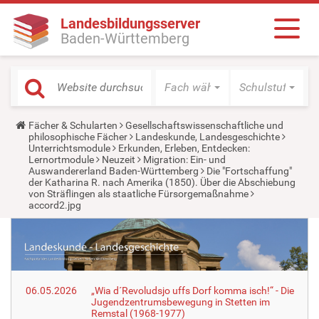
Landesbildungsserver
Baden-Württemberg
Fach wählen
Schulstufe wäh
Y
Fächer & Schularten
Gesellschaftswissenschaftliche und
o
philosophische Fächer
Landeskunde, Landesgeschichte
u
Unterrichtsmodule
Erkunden, Erleben, Entdecken:
a
Lernortmodule
Neuzeit
Migration: Ein- und
r
Auswandererland Baden-Württemberg
Die "Fortschaffung"
e
der Katharina R. nach Amerika (1850). Über die Abschiebung
h
von Sträflingen als staatliche Fürsorgemaßnahme
e
accord2.jpg
r
e
:
06.05.2026
„Wia d´Revoludsjo uffs Dorf komma isch!“ - Die
Jugendzentrumsbewegung in Stetten im
Remstal (1968-1977)