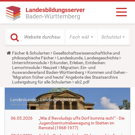
Landesbildungsserver
Baden-Württemberg
Fach wählen
Schulstufe wäh
Y
Fächer & Schularten
Gesellschaftswissenschaftliche und
o
philosophische Fächer
Landeskunde, Landesgeschichte
u
Unterrichtsmodule
Erkunden, Erleben, Entdecken:
a
Lernortmodule
Neuzeit
Migration: Ein- und
r
Auswandererland Baden-Württemberg
Kommen und Gehen -
e
"Migration früher und heute" Angebote des Staatsarchivs
h
Ludwigsburg für alle Schularten
ab2.pdf
e
r
e
:
06.05.2026
„Wia d´Revoludsjo uffs Dorf komma isch!“ - Die
Jugendzentrumsbewegung in Stetten im
Remstal (1968-1977)