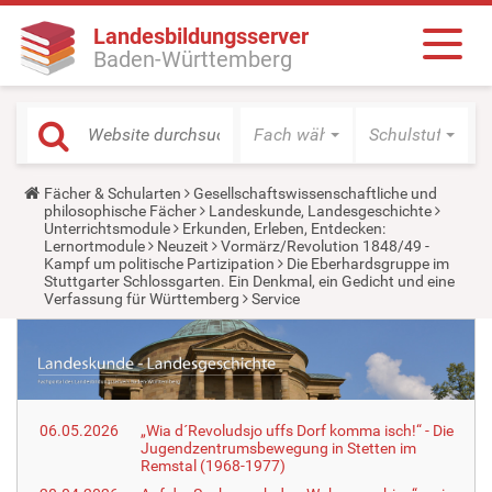
Landesbildungsserver
Baden-Württemberg
Fach wählen
Schulstufe wäh
Y
Fächer & Schularten
Gesellschaftswissenschaftliche und
o
philosophische Fächer
Landeskunde, Landesgeschichte
u
Unterrichtsmodule
Erkunden, Erleben, Entdecken:
a
Lernortmodule
Neuzeit
Vormärz/Revolution 1848/49 -
r
Kampf um politische Partizipation
Die Eberhardsgruppe im
e
Stuttgarter Schlossgarten. Ein Denkmal, ein Gedicht und eine
h
Verfassung für Württemberg
Service
e
r
e
:
06.05.2026
„Wia d´Revoludsjo uffs Dorf komma isch!“ - Die
Jugendzentrumsbewegung in Stetten im
Remstal (1968-1977)