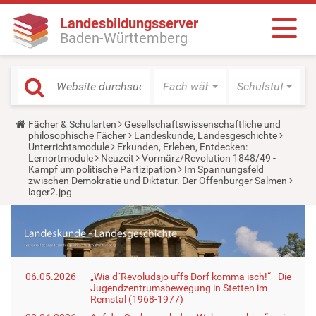
Landesbildungsserver
Baden-Württemberg
Fach wählen
Schulstufe wäh
Y
Fächer & Schularten
Gesellschaftswissenschaftliche und
o
philosophische Fächer
Landeskunde, Landesgeschichte
u
Unterrichtsmodule
Erkunden, Erleben, Entdecken:
a
Lernortmodule
Neuzeit
Vormärz/Revolution 1848/49 -
r
Kampf um politische Partizipation
Im Spannungsfeld
e
zwischen Demokratie und Diktatur. Der Offenburger Salmen
h
lager2.jpg
e
r
e
:
06.05.2026
„Wia d´Revoludsjo uffs Dorf komma isch!“ - Die
Jugendzentrumsbewegung in Stetten im
Remstal (1968-1977)