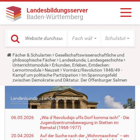
Landesbildungsserver
Baden-Württemberg
Fach wählen
Schulstufe wäh
Y
Fächer & Schularten
Gesellschaftswissenschaftliche und
o
philosophische Fächer
Landeskunde, Landesgeschichte
u
Unterrichtsmodule
Erkunden, Erleben, Entdecken:
a
Lernortmodule
Neuzeit
Vormärz/Revolution 1848/49 -
r
Kampf um politische Partizipation
Im Spannungsfeld
e
zwischen Demokratie und Diktatur. Der Offenburger Salmen
h
e
r
e
:
06.05.2026
„Wia d´Revoludsjo uffs Dorf komma isch!“ - Die
Jugendzentrumsbewegung in Stetten im
Remstal (1968-1977)
20.04.2026
Auf der Suche nach der „Wohnmaschine“ – ein