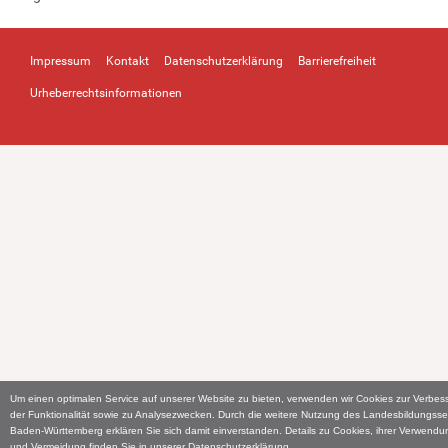
Impressum
Kontakt
Datenschutzerklärung
Barrierefreiheit
Urheberrechtsinformationen
Um einen optimalen Service auf unserer Website zu bieten, verwenden wir Cookies zur Verbes
der Funktionalität sowie zu Analysezwecken. Durch die weitere Nutzung des Landesbildungsse
Baden-Württemberg erklären Sie sich damit einverstanden. Details zu Cookies, ihrer Verwendu
und Vermeidung finden Sie in unserer
Datenschutzerklärung
.