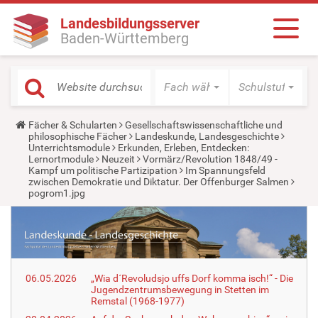
Landesbildungsserver
Baden-Württemberg
Fach wählen
Schulstufe wäh
Y
Fächer & Schularten
Gesellschaftswissenschaftliche und
o
philosophische Fächer
Landeskunde, Landesgeschichte
u
Unterrichtsmodule
Erkunden, Erleben, Entdecken:
a
Lernortmodule
Neuzeit
Vormärz/Revolution 1848/49 -
r
Kampf um politische Partizipation
Im Spannungsfeld
e
zwischen Demokratie und Diktatur. Der Offenburger Salmen
h
pogrom1.jpg
e
r
e
:
06.05.2026
„Wia d´Revoludsjo uffs Dorf komma isch!“ - Die
Jugendzentrumsbewegung in Stetten im
Remstal (1968-1977)