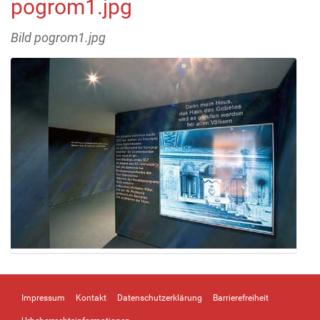
pogrom1.jpg
Bild pogrom1.jpg
Z
e
i
Impressum
Kontakt
Datenschutzerklärung
Barrierefreiheit
g
e