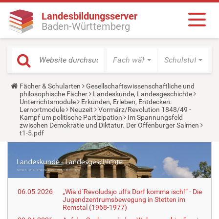
Landesbildungsserver
Baden-Württemberg
Fach wählen
Schulstufe wäh
Y
Fächer & Schularten
Gesellschaftswissenschaftliche und
o
philosophische Fächer
Landeskunde, Landesgeschichte
u
Unterrichtsmodule
Erkunden, Erleben, Entdecken:
a
Lernortmodule
Neuzeit
Vormärz/Revolution 1848/49 -
r
Kampf um politische Partizipation
Im Spannungsfeld
e
zwischen Demokratie und Diktatur. Der Offenburger Salmen
h
t1-5.pdf
e
r
e
:
06.05.2026
„Wia d´Revoludsjo uffs Dorf komma isch!“ - Die
Jugendzentrumsbewegung in Stetten im
Remstal (1968-1977)