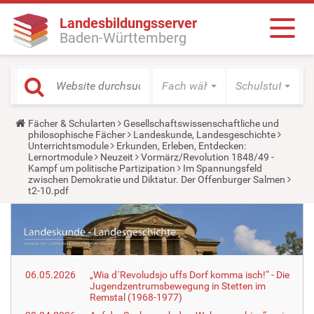
Landesbildungsserver
Baden-Württemberg
Fach wählen
Schulstufe wäh
Y
Fächer & Schularten
Gesellschaftswissenschaftliche und
o
philosophische Fächer
Landeskunde, Landesgeschichte
u
Unterrichtsmodule
Erkunden, Erleben, Entdecken:
a
Lernortmodule
Neuzeit
Vormärz/Revolution 1848/49 -
r
Kampf um politische Partizipation
Im Spannungsfeld
e
zwischen Demokratie und Diktatur. Der Offenburger Salmen
h
t2-10.pdf
e
r
e
:
06.05.2026
„Wia d´Revoludsjo uffs Dorf komma isch!“ - Die
Jugendzentrumsbewegung in Stetten im
Remstal (1968-1977)