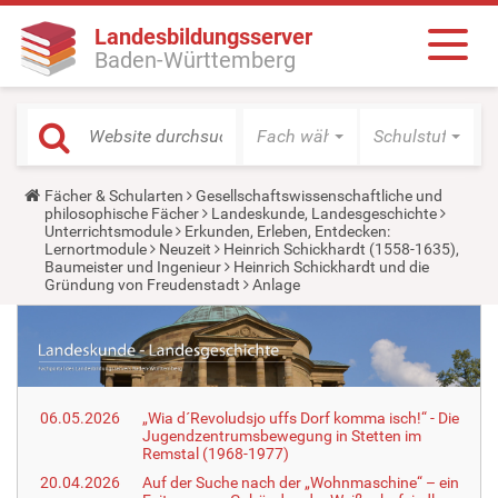
Landesbildungsserver
Baden-Württemberg
Fach wählen
Schulstufe wäh
Y
Fächer & Schularten
Gesellschaftswissenschaftliche und
o
philosophische Fächer
Landeskunde, Landesgeschichte
u
Unterrichtsmodule
Erkunden, Erleben, Entdecken:
a
Lernortmodule
Neuzeit
Heinrich Schickhardt (1558-1635),
r
Baumeister und Ingenieur
Heinrich Schickhardt und die
e
Gründung von Freudenstadt
Anlage
h
e
r
e
:
06.05.2026
„Wia d´Revoludsjo uffs Dorf komma isch!“ - Die
Jugendzentrumsbewegung in Stetten im
Remstal (1968-1977)
20.04.2026
Auf der Suche nach der „Wohnmaschine“ – ein