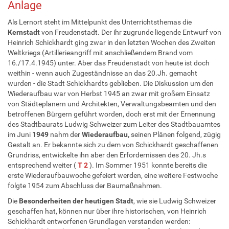
Anlage
Als Lernort steht im Mittelpunkt des Unterrichtsthemas die
Kernstadt
von Freudenstadt. Der ihr zugrunde liegende Entwurf von
Heinrich Schickhardt ging zwar in den letzten Wochen des Zweiten
Weltkriegs (Artillerieangriff mit anschließendem Brand vom
16./17.4.1945) unter. Aber das Freudenstadt von heute ist doch
weithin - wenn auch Zugeständnisse an das 20.Jh. gemacht
wurden - die Stadt Schickhardts geblieben. Die Diskussion um den
Wiederaufbau war von Herbst 1945 an zwar mit großem Einsatz
von Städteplanern und Architekten, Verwaltungsbeamten und den
betroffenen Bürgern geführt worden, doch erst mit der Ernennung
des Stadtbaurats Ludwig Schweizer zum Leiter des Stadtbauamtes
im Juni
1949
nahm der
Wiederaufbau,
seinen Plänen folgend, zügig
Gestalt an. Er bekannte sich zu dem von Schickhardt geschaffenen
Grundriss, entwickelte ihn aber den Erfordernissen des 20. Jh.s
entsprechend weiter (
T 2
). Im Sommer 1951 konnte bereits die
erste Wiederaufbauwoche gefeiert werden, eine weitere Festwoche
folgte 1954 zum Abschluss der Baumaßnahmen.
Die
Besonderheiten der heutigen Stadt
, wie sie Ludwig Schweizer
geschaffen hat, können nur über ihre historischen, von Heinrich
Schickhardt entworfenen Grundlagen verstanden werden: