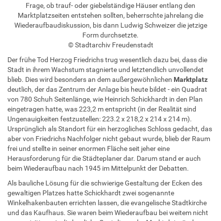
Frage, ob trauf- oder giebelständige Häuser entlang den
Marktplatzseiten entstehen sollten, beherrschte jahrelang die
Wiederaufbaudiskussion, bis dann Ludwig Schweizer die jetzige
Form durchsetzte.
© Stadtarchiv Freudenstadt
Der frühe Tod Herzog Friedrichs trug wesentlich dazu bei, dass die
Stadt in ihrem Wachstum stagnierte und letztendlich unvollendet
blieb. Dies wird besonders an dem außergewöhnlichen
Marktplatz
deutlich, der das Zentrum der Anlage bis heute bildet - ein Quadrat
von 780 Schuh Seitenlänge, wie Heinrich Schickhardt in den Plan
eingetragen hatte, was 223,2 m entspricht (in der Realität sind
Ungenauigkeiten festzustellen: 223.2 x 218,2 x 214 x 214 m).
Ursprünglich als Standort für ein herzogliches Schloss gedacht, das
aber von Friedrichs Nachfolger nicht gebaut wurde, blieb der Raum
frei und stellte in seiner enormen Fläche seit jeher eine
Herausforderung für die Städteplaner dar. Darum stand er auch
beim Wiederaufbau nach 1945 im Mittelpunkt der Debatten.
Als bauliche Lösung für die schwierige Gestaltung der Ecken des
gewaltigen Platzes hatte Schickhardt zwei sogenannte
Winkelhakenbauten errichten lassen, die evangelische Stadtkirche
und das Kaufhaus. Sie waren beim Wiederaufbau bei weitem nicht