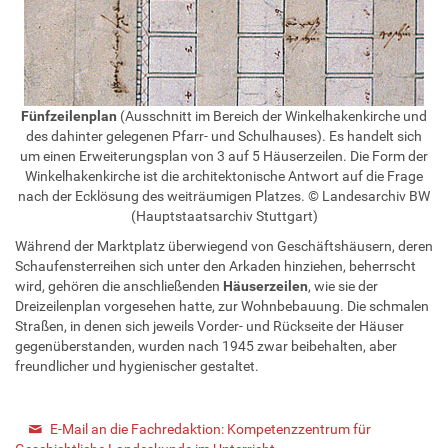
Fünfzeilenplan
(Ausschnitt im Bereich der Winkelhakenkirche und
des dahinter gelegenen Pfarr- und Schulhauses). Es handelt sich
um einen Erweiterungsplan von 3 auf 5 Häuserzeilen. Die Form der
Winkelhakenkirche ist die architektonische Antwort auf die Frage
nach der Ecklösung des weiträumigen Platzes. © Landesarchiv BW
(Hauptstaatsarchiv Stuttgart)
Während der Marktplatz überwiegend von Geschäftshäusern, deren
Schaufensterreihen sich unter den Arkaden hinziehen, beherrscht
wird, gehören die anschließenden
Häuserzeilen
, wie sie der
Dreizeilenplan vorgesehen hatte, zur Wohnbebauung. Die schmalen
Straßen, in denen sich jeweils Vorder- und Rückseite der Häuser
gegenüberstanden, wurden nach 1945 zwar beibehalten, aber
freundlicher und hygienischer gestaltet.
E-Mail an die Fachredaktion: Kompetenzzentrum für