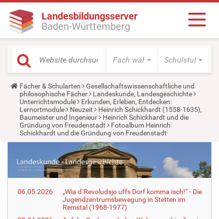
Landesbildungsserver
Baden-Württemberg
Fach wählen
Schulstufe wäh
Y
Fächer & Schularten
Gesellschaftswissenschaftliche und
o
philosophische Fächer
Landeskunde, Landesgeschichte
u
Unterrichtsmodule
Erkunden, Erleben, Entdecken:
a
Lernortmodule
Neuzeit
Heinrich Schickhardt (1558-1635),
r
Baumeister und Ingenieur
Heinrich Schickhardt und die
e
Gründung von Freudenstadt
Fotoalbum Heinrich
h
Schickhardt und die Gründung von Freudenstadt
e
r
e
:
06.05.2026
„Wia d´Revoludsjo uffs Dorf komma isch!“ - Die
Jugendzentrumsbewegung in Stetten im
Remstal (1968-1977)