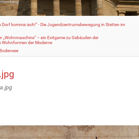
fs Dorf komma isch!“ - Die Jugendzentrumsbewegung in Stetten im
er „Wohnmaschine“ – ein Exitgame zu Gebäuden der
ls Wohnformen der Moderne
 Bodensee
.jpg
4a.jpg