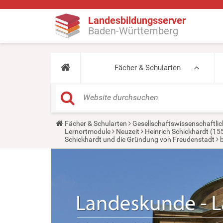
Landesbildungsserver
Baden-Württemberg
Fächer & Schularten
Y
Fächer & Schularten
Gesellschaftswissenschaftlic
o
Lernortmodule
Neuzeit
Heinrich Schickhardt (15
u
Schickhardt und die Gründung von Freudenstadt
a
r
e
h
e
r
e
: