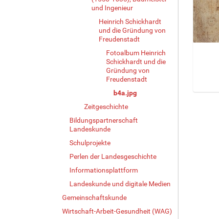
und Ingenieur
Heinrich Schickhardt
und die Gründung von
Freudenstadt
Fotoalbum Heinrich
Schickhardt und die
Gründung von
Freudenstadt
b4a.jpg
Z
Zeitgeschichte
e
i
Bildungspartnerschaft
g
Landeskunde
e
Schulprojekte
B
i
Perlen der Landesgeschichte
l
Informationsplattform
d
Landeskunde und digitale Medien
i
n
Gemeinschaftskunde
v
Wirtschaft-Arbeit-Gesundheit (WAG)
o