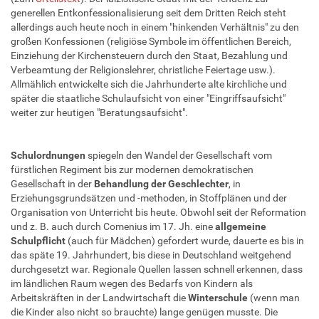
generellen Entkonfessionalisierung seit dem Dritten Reich steht
allerdings auch heute noch in einem "hinkenden Verhältnis" zu den
großen Konfessionen (religiöse Symbole im öffentlichen Bereich,
Einziehung der Kirchensteuern durch den Staat, Bezahlung und
Verbeamtung der Religionslehrer, christliche Feiertage usw.).
Allmählich entwickelte sich die Jahrhunderte alte kirchliche und
später die staatliche Schulaufsicht von einer "Eingriffsaufsicht"
weiter zur heutigen "Beratungsaufsicht".
Schulordnungen
spiegeln den Wandel der Gesellschaft vom
fürstlichen Regiment bis zur modernen demokratischen
Gesellschaft in der
Behandlung der Geschlechter
, in
Erziehungsgrundsätzen und -methoden, in Stoffplänen und der
Organisation von Unterricht bis heute. Obwohl seit der Reformation
und z. B. auch durch Comenius im 17. Jh. eine
allgemeine
Schulpflicht
(auch für Mädchen) gefordert wurde, dauerte es bis in
das späte 19. Jahrhundert, bis diese in Deutschland weitgehend
durchgesetzt war. Regionale Quellen lassen schnell erkennen, dass
im ländlichen Raum wegen des Bedarfs von Kindern als
Arbeitskräften in der Landwirtschaft die
Winterschule
(wenn man
die Kinder also nicht so brauchte) lange genügen musste. Die