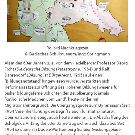
Rollbild Nachkriegszeit
© Badisches Schulmuseum/Ingo Springmann
Als in den 60er Jahren u. a. von dem Heidelberger Professor Georg
Picht (
Die deutsche Bildungskatastrophe
, 1964) und Ralf
Dahrendorf (
Bildung ist Bürgerrecht,
1965) auf einen
"
Bildungsnotstand
" hingewiesen wurde, verstärkten sich
Reformansätze zur Öffnung des Höheren Bildungswesens für
bisher bildungsferne Schichten der Bevölkerung (damals
"katholische Mädchen vom Land", heute Kinder mit
Migrationshintergrund). Die Übergangsquote zum Gymnasium (seit
1954 Vereinheitlichung des Begriffs auch für math.-naturw.
Oberrealschulen) steigt auch heute weiter an. Die Abschaffung des
Schulgelds Anfang der 60er Jahre trug sicher auch dazu bei. Seit
1964 existieren in Baden-Württemberg
Schulentwickungspläne
.