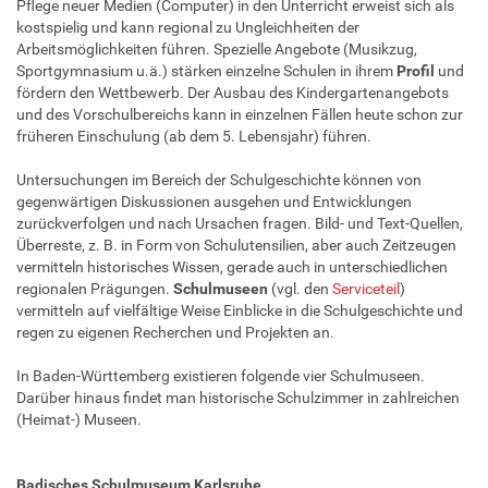
Pflege neuer Medien (Computer) in den Unterricht erweist sich als
kostspielig und kann regional zu Ungleichheiten der
Arbeitsmöglichkeiten führen. Spezielle Angebote (Musikzug,
Sportgymnasium u.ä.) stärken einzelne Schulen in ihrem
Profil
und
fördern den Wettbewerb. Der Ausbau des Kindergartenangebots
und des Vorschulbereichs kann in einzelnen Fällen heute schon zur
früheren Einschulung (ab dem 5. Lebensjahr) führen.
Untersuchungen im Bereich der Schulgeschichte können von
gegenwärtigen Diskussionen ausgehen und Entwicklungen
zurückverfolgen und nach Ursachen fragen. Bild- und Text-Quellen,
Überreste, z. B. in Form von Schulutensilien, aber auch Zeitzeugen
vermitteln historisches Wissen, gerade auch in unterschiedlichen
regionalen Prägungen.
Schulmuseen
(vgl. den
Serviceteil
)
vermitteln auf vielfältige Weise Einblicke in die Schulgeschichte und
regen zu eigenen Recherchen und Projekten an.
In Baden-Württemberg existieren folgende vier Schulmuseen.
Darüber hinaus findet man historische Schulzimmer in zahlreichen
(Heimat-) Museen.
Badisches Schulmuseum Karlsruhe