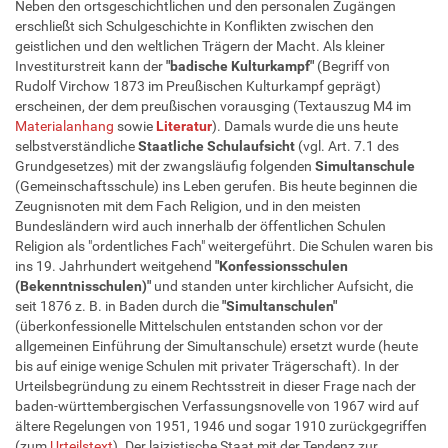
Neben den ortsgeschichtlichen und den personalen Zugängen
erschließt sich Schulgeschichte in Konflikten zwischen den
geistlichen und den weltlichen Trägern der Macht. Als kleiner
Investiturstreit kann der
"badische Kulturkampf"
(Begriff von
Rudolf Virchow 1873 im Preußischen Kulturkampf geprägt)
erscheinen, der dem preußischen vorausging (Textauszug M4 im
Materialanhang
sowie
Literatur
). Damals wurde die uns heute
selbstverständliche
Staatliche Schulaufsicht
(vgl. Art. 7.1 des
Grundgesetzes) mit der zwangsläufig folgenden
Simultanschule
(Gemeinschaftsschule) ins Leben gerufen. Bis heute beginnen die
Zeugnisnoten mit dem Fach Religion, und in den meisten
Bundesländern wird auch innerhalb der öffentlichen Schulen
Religion als "ordentliches Fach" weitergeführt. Die Schulen waren bis
ins 19. Jahrhundert weitgehend
"Konfessionsschulen
(Bekenntnisschulen)"
und standen unter kirchlicher Aufsicht, die
seit 1876 z. B. in Baden durch die
"Simultanschulen"
(überkonfessionelle Mittelschulen entstanden schon vor der
allgemeinen Einführung der Simultanschule) ersetzt wurde (heute
bis auf einige wenige Schulen mit privater Trägerschaft). In der
Urteilsbegründung zu einem Rechtsstreit in dieser Frage nach der
baden-württembergischen Verfassungsnovelle von 1967 wird auf
ältere Regelungen von 1951, 1946 und sogar 1910 zurückgegriffen
(zum
Urteilstext
). Der laizistische Staat mit der Tendenz zur