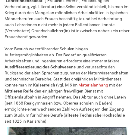
"Lehrerinnenzölibat"
("Fräulein Lehrerin", Entlassung bei
Verheiratung, vgl. Literatur) eine Selbstverständlichkeit, bis man im
Krieg durch den Mangel an männlichen Arbeitskräften in typischen
Männerberufen auch Frauen beschäftigte und bei Verheiratung
auch Lehrerinnen nicht mehr in jedem Fall entlassen konnte.
(Verheiratete) Grundschullehrer(in) ist inzwischen nahezu ein reiner
Frauenberuf geworden.
Vom Besuch weiterführender Schulen hingen
Aufstiegsmöglichkeiten ab. Der Bedarf an qualifizierten
Arbeitskräften und Ingenieuren erforderte eine immer stärkere
Ausdifferenzierung des Schulwesens
und verursachte den
Rückgang der alten Sprachen zugunsten der Naturwissenschaften
und technischer Bereiche. Statt des dreijährigen Militärdienstes
konnte man im
Kaiserreich
(vgl. M 6 im
Materialanhang
mit der
Mittleren Reife
den einjährigen freiwilligen Dienst mit
Offizierslaufbahn in Angriff nehmen. Das Abitur auch ohne Latein
(seit 1868 Realgymnasien bzw. Oberrealschulen in Baden)
ermöglichte einer wachsenden Zahl von Aufsteigern den Zugang
zum Studium für höhere Berufe (
älteste Technische Hochschule
seit 1825 in Karlsruhe).