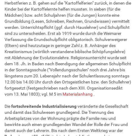
Herbstferien z. B. gehen auf die "Kartoffelferien" zurück, in denen die
Kinder bei der Kartoffelernte helfen mussten. In sieben (für die
Mädchen) bzw. acht Schuljahren (für die Jungen) konnte eine
Grundbildung (Lesen, Schreiben, Rechnen, Grundwissen) vermittelt
werden. Unterrichtspflicht (ggf. durch Hauslehrer) und Schulpflicht
sind zu unterscheiden. Erst ab 1919 wurde durch die Weimarer
Verfassung die Grundschulpflicht obligatorisch. Schulverweigerer
(Eltern) sind heutzutage in geringer Zahl z. B. Anhänger des
Kreationismus (wörtlich verstandene biblische Schöpfungslehre)
mit Ablehnung der Evolutionslehre. Religionsunterricht wurde seit
dem 18. Jh. in Baden nach Beendigung der allgemeinen Schulpflicht
in der Sonntagsschule ("Vollendungsschulen" noch drei Jahre bis
längstens zum 20. Lebensjahr nach der Schulentlassung sonntags
12.00 bis 14.00 Uhr durch den Ortsgeistlichen bzw. den Schullehrer)
fortgesetzt (festgeschrieben nach dem XIII. Organisationsedikt
vom 13. Mai 1803); vgl. M 5 im
Materialanhang
.
Die
fortschreitende Industrialisierung
veränderte die Gesellschaft
und damit das Schulwesen grundlegend. Die Trennung des
Arbeitsplatzes von der Wohnung prägte die Familie neu und
bewirkte auch einen grundlegenden Wandel der Rolle der Frau und
damit auch der Lehrerin. Bis nach dem Ersten Weltkrieg war der