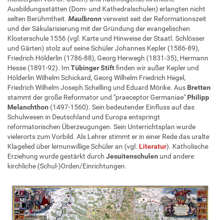
Ausbildungsstätten (Dom- und Kathedralschulen) erlangten nicht
selten Berühmtheit.
Maulbronn
verweist seit der Reformationszeit
und der Säkularisierung mit der Gründung der evangelischen
Klosterschule 1556 (vgl. Karte und Hinweise der Staatl. Schlösser
und Gärten) stolz auf seine Schüler Johannes Kepler (1586-89),
Friedrich Hölderlin (1786-88), Georg Herwegh (1831-35), Hermann
Hesse (1891-92). Im
Tübinger Stift
finden wir außer Kepler und
Hölderlin Wilhelm Schickard, Georg Wilhelm Friedrich Hegel,
Friedrich Wilhelm Joseph Schelling und Eduard Mörike. Aus
Bretten
stammt der große Reformator und "praeceptor Germaniae"
Philipp
Melanchthon
(1497-1560). Sein bedeutender Einfluss auf das
Schulwesen in Deutschland und Europa entspringt
reformatorischen Überzeugungen. Sein Unterrichtsplan wurde
vielerorts zum Vorbild. Als Lehrer stimmt er in einer Rede das uralte
Klagelied über lernunwillige Schüler an (vgl.
Literatur
). Katholische
Erziehung wurde gestärkt durch
Jesuitenschulen
und andere
kirchliche (Schul-)Orden/Einrichtungen.