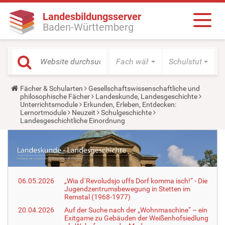
Landesbildungsserver
Baden-Württemberg
Fach wählen
Schulstufe wäh
Y
Fächer & Schularten
Gesellschaftswissenschaftliche und
o
philosophische Fächer
Landeskunde, Landesgeschichte
u
Unterrichtsmodule
Erkunden, Erleben, Entdecken:
a
Lernortmodule
Neuzeit
Schulgeschichte
r
Landesgeschichtliche Einordnung
e
h
e
r
e
:
06.05.2026
„Wia d´Revoludsjo uffs Dorf komma isch!“ - Die
Jugendzentrumsbewegung in Stetten im
Remstal (1968-1977)
20.04.2026
Auf der Suche nach der „Wohnmaschine“ – ein
Exitgame zu Gebäuden der Weißenhofsiedlung