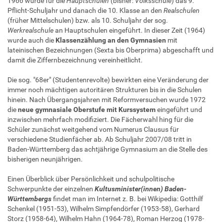
1966 wurde für die
Hauptschulen
(bisher:
Volksschule
) das 9.
Pflicht-Schuljahr und danach die 10. Klasse an den
Realschulen
(früher Mittelschulen) bzw. als 10. Schuljahr der sog.
Werkrealschule
an Hauptschulen eingeführt. In dieser Zeit (1964)
wurde auch die
Klassenzählung an den Gymnasien
mit
lateinischen Bezeichnungen (Sexta bis Oberprima) abgeschafft und
damit die Ziffernbezeichnung vereinheitlicht.
Die sog. "68er" (Studentenrevolte) bewirkten eine Veränderung der
immer noch mächtigen autoritären Strukturen bis in die Schulen
hinein. Nach Übergangsjahren mit Reformversuchen wurde 1972
die
neue gymnasiale Oberstufe mit Kurssystem
eingeführt und
inzwischen mehrfach modifiziert. Die Fächerwahl hing für die
Schüler zunächst weitgehend vom Numerus Clausus für
verschiedene Studienfächer ab. Ab Schuljahr 2007/08 tritt in
Baden-Württemberg das achtjährige Gymnasium an die Stelle des
bisherigen neunjährigen.
Einen Überblick über Persönlichkeit und schulpolitische
Schwerpunkte der einzelnen
Kultusminister(innen) Baden-
Württembergs
findet man im Internet z. B. bei Wikipedia: Gotthilf
Schenkel (1951-53), Wilhelm Simpfendörfer (1953-58), Gerhard
Storz (1958-64), Wilhelm Hahn (1964-78), Roman Herzog (1978-