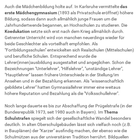
Auch die Mädchenbildung holte auf. In Karlsruhe vermittelte
das
erste Mädchengymnasium
(1893 als Privatschule eröffnet) höhere
Bildung, sodass dann auch allmählich junge Frauen um die
Jahrhundertwende begannen, an Hochschulen zu studieren. Die
Koedukation
setzte sich erst nach dem Krieg allmählich durch.
Getrennter Unterricht wird von manchen neuerdings wieder für
beide Geschlechter als vorteilhaft empfohlen. Als
"Fortbildungsschulen" entwickelten sich Realschulen (Mittelschulen)
und berufliche Schulen. Entsprechend wurde die
Lehrer(innen)ausbildung ausgestaltet und angeglichen. Schon die
Bezeichnungen "Unterlehrer", "Hilfslehrer", "unständige Lehrer",
"Hauptlehrer" lassen frühere Unterschiede in der Stellung/im
Ansehen und in der Bezahlung erkennen. Als "wissenschaftlich
gebildete Lehrer" hatten Gymnasiallehrer immer eine weitaus
höhere Reputation und Bezahlung als die "Volksschullehrer".
Noch lange dauerte es bis zur Abschaffung der Prügelstrafe (in der
Bundesrepublik 1973, seit 1980 auch in Bayern). Im
Thema
Schulstrafen
spiegelt sich der gesellschaftliche Wandel besonders
deutlich. In alten Oberschulgebäuden lässt sich vielfach noch (z.B.
in Bauplänen) der "Karzer" ausfindig machen, der ebenso wie die
Schulmützen aus der universitären Tradition herrührt. Bildquellen