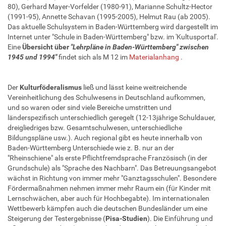
80), Gerhard Mayer-Vorfelder (1980-91), Marianne Schultz-Hector
(1991-95), Annette Schavan (1995-2005), Helmut Rau (ab 2005).
Das aktuelle Schulsystem in Baden-Württemberg wird dargestellt im
Internet unter "Schule in Baden-Württemberg" bzw. im 'Kultusportal'.
Eine
Übersicht über
"Lehrpläne in Baden-Württemberg" zwischen
1945 und 1994"
findet sich als M 12 im
Materialanhang
.
Der
Kulturföderalismus
ließ und lässt keine weitreichende
Vereinheitlichung des Schulwesens in Deutschland aufkommen,
und so waren oder sind viele Bereiche umstritten und
länderspezifisch unterschiedlich geregelt (12-13jährige Schuldauer,
dreigliedriges bzw. Gesamtschulwesen, unterschiedliche
Bildungspläne usw.). Auch regional gibt es heute innerhalb von
Baden-Württemberg Unterschiede wie z. B. nur an der
"Rheinschiene" als erste Pflichtfremdsprache Französisch (in der
Grundschule) als "Sprache des Nachbarn". Das Betreuungsangebot
wächst in Richtung von immer mehr "Ganztagsschulen". Besondere
Fördermaßnahmen nehmen immer mehr Raum ein (für Kinder mit
Lernschwächen, aber auch für Hochbegabte). Im internationalen
Wettbewerb kämpfen auch die deutschen Bundesländer um eine
Steigerung der Testergebnisse (
Pisa-Studien
). Die Einführung und