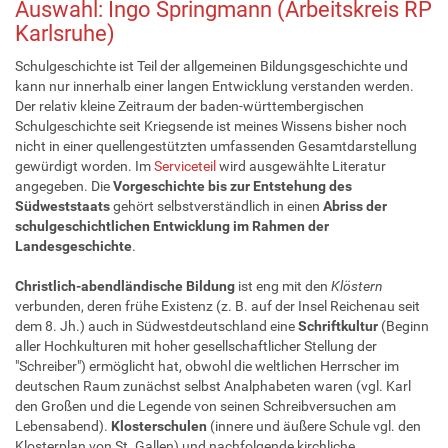
Auswahl: Ingo Springmann (Arbeitskreis RP
Karlsruhe)
Schulgeschichte ist Teil der allgemeinen Bildungsgeschichte und
kann nur innerhalb einer langen Entwicklung verstanden werden.
Der relativ kleine Zeitraum der baden-württembergischen
Schulgeschichte seit Kriegsende ist meines Wissens bisher noch
nicht in einer quellengestützten umfassenden Gesamtdarstellung
gewürdigt worden. Im
Serviceteil
wird ausgewählte Literatur
angegeben. Die
Vorgeschichte bis zur Entstehung des
Südweststaats
gehört selbstverständlich in einen
Abriss der
schulgeschichtlichen Entwicklung im Rahmen der
Landesgeschichte
.
Christlich-abendländische Bildung
ist eng mit den
Klöstern
verbunden, deren frühe Existenz (z. B. auf der Insel Reichenau seit
dem 8. Jh.) auch in Südwestdeutschland eine
Schriftkultur
(Beginn
aller Hochkulturen mit hoher gesellschaftlicher Stellung der
"Schreiber") ermöglicht hat, obwohl die weltlichen Herrscher im
deutschen Raum zunächst selbst Analphabeten waren (vgl. Karl
den Großen und die Legende von seinen Schreibversuchen am
Lebensabend).
Klosterschulen
(innere und äußere Schule vgl. den
Klosterplan von St. Gallen) und nachfolgende kirchliche