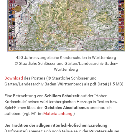
450 Jahre evangelische Klosterschulen in Württemberg
© Staatliche Schlösser und Gärten/Landesarchiv Baden-
Württemberg
Download
des Posters (© Staatliche Schlösser und
Gärten/Landesarchiv Baden-Württemberg) als pdf-Datei (1,5 MB)
Eine Betrachtung von
Schillers
Schulzeit
auf der "Hohen
Karlsschule" seines württembergischen Herzogs in Texten bzw.
Spiel-Filmen lässt den
Geist
des
Absolutismus
anschaulich
aufleben. (vgl. M1 im
Materialanhang
)
Die
Tradition der adligen ritterlich-höfischen Erziehung
(Hofmeister) spiegelt sich noch teilweise in der
Privaterziehung