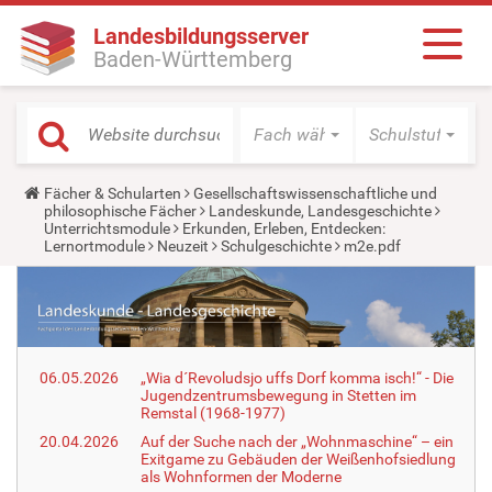
Landesbildungsserver
Baden-Württemberg
Fach wählen
Schulstufe wäh
Y
Fächer & Schularten
Gesellschaftswissenschaftliche und
o
philosophische Fächer
Landeskunde, Landesgeschichte
u
Unterrichtsmodule
Erkunden, Erleben, Entdecken:
a
Lernortmodule
Neuzeit
Schulgeschichte
m2e.pdf
r
e
h
e
r
e
:
06.05.2026
„Wia d´Revoludsjo uffs Dorf komma isch!“ - Die
Jugendzentrumsbewegung in Stetten im
Remstal (1968-1977)
20.04.2026
Auf der Suche nach der „Wohnmaschine“ – ein
Exitgame zu Gebäuden der Weißenhofsiedlung
als Wohnformen der Moderne