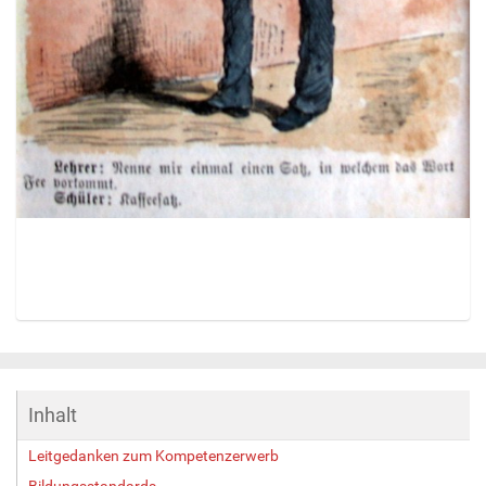
Z
e
i
g
Inhalt
e
B
Leitgedanken zum Kompetenzerwerb
i
l
Bildungsstandards