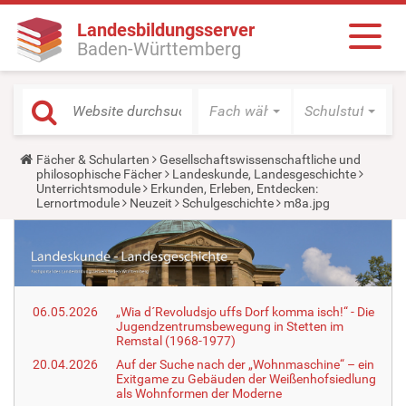
Landesbildungsserver
Baden-Württemberg
Fach wählen
Schulstufe wäh
Y
Fächer & Schularten
Gesellschaftswissenschaftliche und
o
philosophische Fächer
Landeskunde, Landesgeschichte
u
Unterrichtsmodule
Erkunden, Erleben, Entdecken:
a
Lernortmodule
Neuzeit
Schulgeschichte
m8a.jpg
r
e
h
e
r
e
:
06.05.2026
„Wia d´Revoludsjo uffs Dorf komma isch!“ - Die
Jugendzentrumsbewegung in Stetten im
Remstal (1968-1977)
20.04.2026
Auf der Suche nach der „Wohnmaschine“ – ein
Exitgame zu Gebäuden der Weißenhofsiedlung
als Wohnformen der Moderne