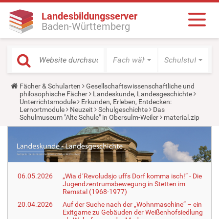
Landesbildungsserver
Baden-Württemberg
Fach wählen
Schulstufe wäh
Y
Fächer & Schularten
Gesellschaftswissenschaftliche und
o
philosophische Fächer
Landeskunde, Landesgeschichte
u
Unterrichtsmodule
Erkunden, Erleben, Entdecken:
a
Lernortmodule
Neuzeit
Schulgeschichte
Das
r
Schulmuseum "Alte Schule" in Obersulm-Weiler
material.zip
e
h
e
r
e
:
06.05.2026
„Wia d´Revoludsjo uffs Dorf komma isch!“ - Die
Jugendzentrumsbewegung in Stetten im
Remstal (1968-1977)
20.04.2026
Auf der Suche nach der „Wohnmaschine“ – ein
Exitgame zu Gebäuden der Weißenhofsiedlung