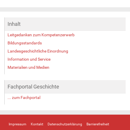
Z
e
i
g
Inhalt
e
B
Leitgedanken zum Kompetenzerwerb
i
l
Bildungsstandards
d
Landesgeschichtliche Einordnung
i
Information und Service
n
v
Materialien und Medien
o
l
l
Fachportal Geschichte
e
r
... zum Fachportal
G
r
ö
ß
e
Impressum
Kontakt
Datenschutzerklärung
Barrierefreiheit
…