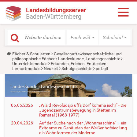
Landesbildungsserver
Baden-Württemberg
Fach wählen
Schulstufe wäh
Y
Fächer & Schularten
Gesellschaftswissenschaftliche und
o
philosophische Fächer
Landeskunde, Landesgeschichte
u
Unterrichtsmodule
Erkunden, Erleben, Entdecken:
a
Lernortmodule
Neuzeit
Schulgeschichte
pdf.gif
r
e
h
e
r
e
:
06.05.2026
„Wia d´Revoludsjo uffs Dorf komma isch!“ - Die
Jugendzentrumsbewegung in Stetten im
Remstal (1968-1977)
20.04.2026
Auf der Suche nach der „Wohnmaschine“ – ein
Exitgame zu Gebäuden der Weißenhofsiedlung
als Wohnformen der Moderne