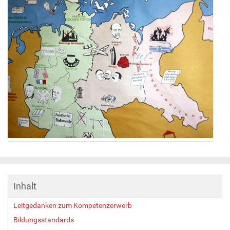
Z
e
i
g
Inhalt
e
B
Leitgedanken zum Kompetenzerwerb
i
l
Bildungsstandards
d