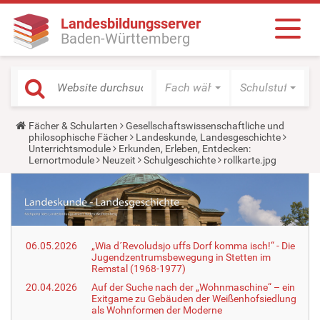
Landesbildungsserver
Baden-Württemberg
Fach wählen
Schulstufe wäh
Y
Fächer & Schularten
Gesellschaftswissenschaftliche und
o
philosophische Fächer
Landeskunde, Landesgeschichte
u
Unterrichtsmodule
Erkunden, Erleben, Entdecken:
a
Lernortmodule
Neuzeit
Schulgeschichte
rollkarte.jpg
r
e
h
e
r
e
:
06.05.2026
„Wia d´Revoludsjo uffs Dorf komma isch!“ - Die
Jugendzentrumsbewegung in Stetten im
Remstal (1968-1977)
20.04.2026
Auf der Suche nach der „Wohnmaschine“ – ein
Exitgame zu Gebäuden der Weißenhofsiedlung
als Wohnformen der Moderne