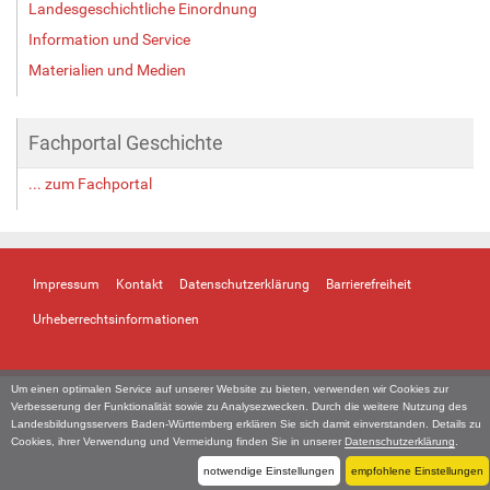
Landesgeschichtliche Einordnung
i
Information und Service
n
v
Materialien und Medien
o
l
l
Fachportal Geschichte
e
r
... zum Fachportal
G
r
ö
ß
e
Impressum
Kontakt
Datenschutzerklärung
Barrierefreiheit
…
Urheberrechtsinformationen
Um einen optimalen Service auf unserer Website zu bieten, verwenden wir Cookies zur
Verbesserung der Funktionalität sowie zu Analysezwecken. Durch die weitere Nutzung des
Landesbildungsservers Baden-Württemberg erklären Sie sich damit einverstanden. Details zu
Cookies, ihrer Verwendung und Vermeidung finden Sie in unserer
Datenschutzerklärung
.
notwendige Einstellungen
empfohlene Einstellungen