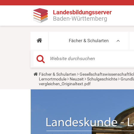
Landesbildungsserver
Baden-Württemberg
Fächer & Schularten
Y
Fächer & Schularten
Gesellschaftswissenschaftlic
o
Lernortmodule
Neuzeit
Schulgeschichte
Grundl
u
vergleichen_Originaltext.pdf
a
r
e
h
e
r
e
: