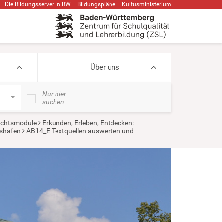
Die Bildungsserver in BW
Bildungspläne
Kultusministerium
Über uns
Nur hier
suchen
ichtsmodule
Erkunden, Erleben, Entdecken:
hshafen
AB14_E Textquellen auswerten und