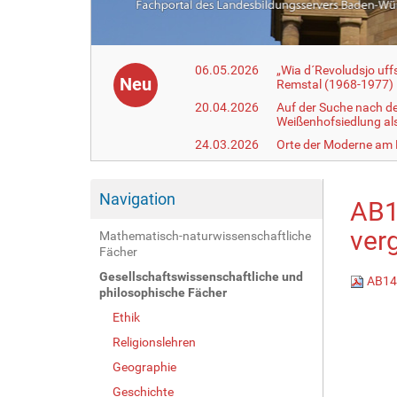
06.05.2026
„Wia d´Revoludsjo uf
Neu
Remstal (1968-1977)
20.04.2026
Auf der Suche nach d
Weißenhofsiedlung a
24.03.2026
Orte der Moderne am
Navigation
AB1
verg
Mathematisch-naturwissenschaftliche
Fächer
Gesellschaftswissenschaftliche und
AB14_
philosophische Fächer
Ethik
Religionslehren
Geographie
Geschichte