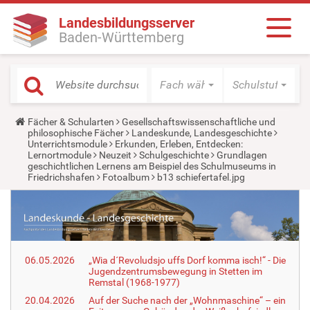
Landesbildungsserver
Baden-Württemberg
Fach wählen
Schulstufe wäh
Y
Fächer & Schularten
Gesellschaftswissenschaftliche und
o
philosophische Fächer
Landeskunde, Landesgeschichte
u
Unterrichtsmodule
Erkunden, Erleben, Entdecken:
a
Lernortmodule
Neuzeit
Schulgeschichte
Grundlagen
r
geschichtlichen Lernens am Beispiel des Schulmuseums in
e
Friedrichshafen
Fotoalbum
b13 schiefertafel.jpg
h
e
r
e
:
06.05.2026
„Wia d´Revoludsjo uffs Dorf komma isch!“ - Die
Jugendzentrumsbewegung in Stetten im
Remstal (1968-1977)
20.04.2026
Auf der Suche nach der „Wohnmaschine“ – ein