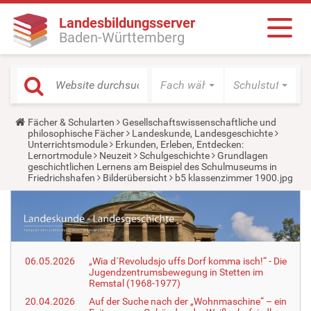
Landesbildungsserver
Baden-Württemberg
Fach wählen
Schulstufe wäh
Y
Fächer & Schularten
Gesellschaftswissenschaftliche und
o
philosophische Fächer
Landeskunde, Landesgeschichte
u
Unterrichtsmodule
Erkunden, Erleben, Entdecken:
a
Lernortmodule
Neuzeit
Schulgeschichte
Grundlagen
r
geschichtlichen Lernens am Beispiel des Schulmuseums in
e
Friedrichshafen
Bilderübersicht
b5 klassenzimmer 1900.jpg
h
e
r
e
:
06.05.2026
„Wia d´Revoludsjo uffs Dorf komma isch!“ - Die
Jugendzentrumsbewegung in Stetten im
Remstal (1968-1977)
20.04.2026
Auf der Suche nach der „Wohnmaschine“ – ein