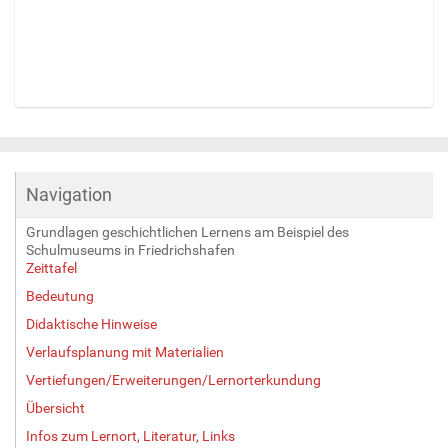
Z
e
i
g
Navigation
e
B
Grundlagen geschichtlichen Lernens am Beispiel des
i
Schulmuseums in Friedrichshafen
l
Zeittafel
d
Bedeutung
i
n
Didaktische Hinweise
v
Verlaufsplanung mit Materialien
o
l
Vertiefungen/Erweiterungen/Lernorterkundung
l
Übersicht
e
Infos zum Lernort, Literatur, Links
r