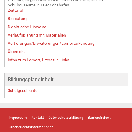
i
Schulmuseums in Friedrichshafen
l
Zeittafel
d
Bedeutung
i
n
Didaktische Hinweise
v
Verlaufsplanung mit Materialien
o
l
Vertiefungen/Erweiterungen/Lernorterkundung
l
Übersicht
e
Infos zum Lernort, Literatur, Links
r
G
r
ö
Bildungsplaneinheit
ß
e
Schulgeschichte
…
Impressum
Kontakt
Datenschutzerklärung
Barrierefreiheit
Urheberrechtsinformationen