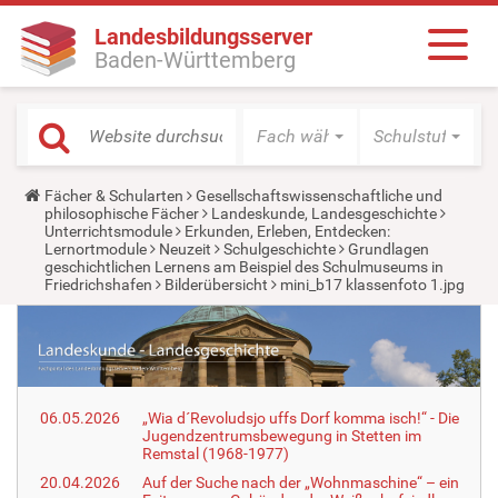
Landesbildungsserver
Baden-Württemberg
Fach wählen
Schulstufe wäh
Y
Fächer & Schularten
Gesellschaftswissenschaftliche und
o
philosophische Fächer
Landeskunde, Landesgeschichte
u
Unterrichtsmodule
Erkunden, Erleben, Entdecken:
a
Lernortmodule
Neuzeit
Schulgeschichte
Grundlagen
r
geschichtlichen Lernens am Beispiel des Schulmuseums in
e
Friedrichshafen
Bilderübersicht
mini_b17 klassenfoto 1.jpg
h
e
r
e
:
06.05.2026
„Wia d´Revoludsjo uffs Dorf komma isch!“ - Die
Jugendzentrumsbewegung in Stetten im
Remstal (1968-1977)
20.04.2026
Auf der Suche nach der „Wohnmaschine“ – ein