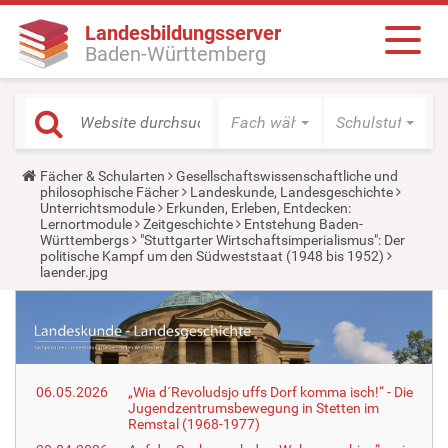
Landesbildungsserver
Baden-Württemberg
Fach wählen
Schulstufe wäh
Y
Fächer & Schularten
Gesellschaftswissenschaftliche und
o
philosophische Fächer
Landeskunde, Landesgeschichte
u
Unterrichtsmodule
Erkunden, Erleben, Entdecken:
a
Lernortmodule
Zeitgeschichte
Entstehung Baden-
r
Württembergs
"Stuttgarter Wirtschaftsimperialismus": Der
e
politische Kampf um den Südweststaat (1948 bis 1952)
h
laender.jpg
e
r
e
:
06.05.2026
„Wia d´Revoludsjo uffs Dorf komma isch!“ - Die
Jugendzentrumsbewegung in Stetten im
Remstal (1968-1977)