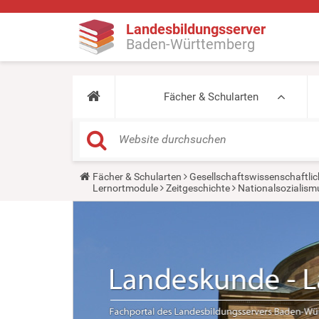
Landesbildungsserver
Baden-Württemberg
Fächer & Schularten
Y
Fächer & Schularten
Gesellschaftswissenschaftlic
o
Lernortmodule
Zeitgeschichte
Nationalsozialismu
u
a
r
e
h
e
r
e
: