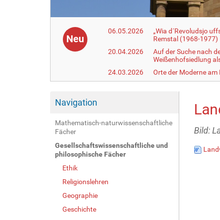
06.05.2026
„Wia d´Revoludsjo uf
Neu
Remstal (1968-1977)
20.04.2026
Auf der Suche nach d
Weißenhofsiedlung a
24.03.2026
Orte der Moderne am
Navigation
Lan
Mathematisch-naturwissenschaftliche
Bild: 
Fächer
Gesellschaftswissenschaftliche und
Landw
philosophische Fächer
Ethik
Religionslehren
Geographie
Geschichte