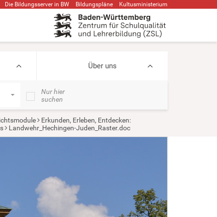
Die Bildungsserver in BW
Bildungspläne
Kultusministerium
Über uns
Nur hier
suchen
ichtsmodule
Erkunden, Erleben, Entdecken:
s
Landwehr_Hechingen-Juden_Raster.doc