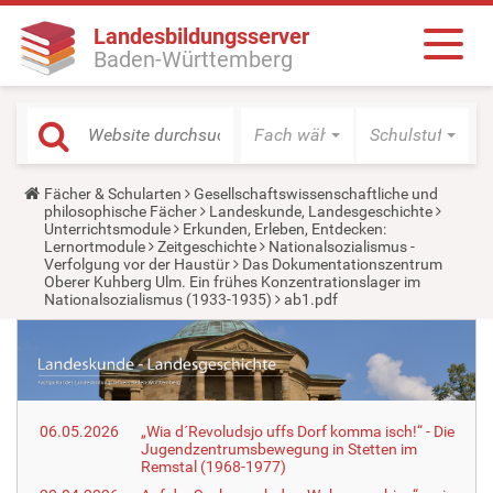
Landesbildungsserver
Baden-Württemberg
Fach wählen
Schulstufe wäh
Y
Fächer & Schularten
Gesellschaftswissenschaftliche und
o
philosophische Fächer
Landeskunde, Landesgeschichte
u
Unterrichtsmodule
Erkunden, Erleben, Entdecken:
a
Lernortmodule
Zeitgeschichte
Nationalsozialismus -
r
Verfolgung vor der Haustür
Das Dokumentationszentrum
e
Oberer Kuhberg Ulm. Ein frühes Konzentrationslager im
h
Nationalsozialismus (1933-1935)
ab1.pdf
e
r
e
:
06.05.2026
„Wia d´Revoludsjo uffs Dorf komma isch!“ - Die
Jugendzentrumsbewegung in Stetten im
Remstal (1968-1977)