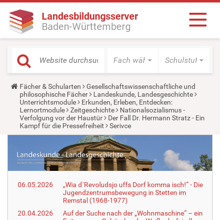
Landesbildungsserver
Baden-Württemberg
Fach wählen
Schulstufe wäh
Y
Fächer & Schularten
Gesellschaftswissenschaftliche und
o
philosophische Fächer
Landeskunde, Landesgeschichte
u
Unterrichtsmodule
Erkunden, Erleben, Entdecken:
a
Lernortmodule
Zeitgeschichte
Nationalsozialismus -
r
Verfolgung vor der Haustür
Der Fall Dr. Hermann Stratz - Ein
e
Kampf für die Pressefreiheit
Serivce
h
e
r
e
:
06.05.2026
„Wia d´Revoludsjo uffs Dorf komma isch!“ - Die
Jugendzentrumsbewegung in Stetten im
Remstal (1968-1977)
20.04.2026
Auf der Suche nach der „Wohnmaschine“ – ein