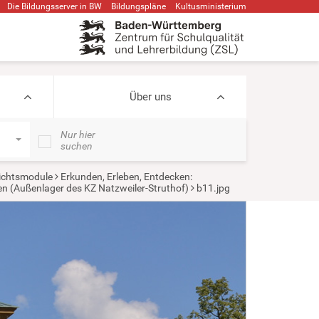
Die Bildungsserver in BW
Bildungspläne
Kultusministerium
Über uns
Nur hier
suchen
ichtsmodule
Erkunden, Erleben, Entdecken:
en (Außenlager des KZ Natzweiler-Struthof)
b11.jpg