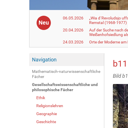
06.05.2026
„Wia d´Revoludsjo uf
Neu
Remstal (1968-1977)
20.04.2026
Auf der Suche nach d
Weißenhofsiedlung a
24.03.2026
Orte der Moderne am
Navigation
b11
Mathematisch-naturwissenschaftliche
Bild b
Fächer
Gesellschaftswissenschaftliche und
philosophische Fächer
Ethik
Religionslehren
Geographie
Geschichte