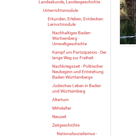
Landeskunde, Landesgeschichte
Unterrichtsmodule
Erkunden, Erleben, Entdecken:
Lernortmodule
Nachhaltiges Baden-
Württemberg -
Umweltgeschichte
Z
Kampf um Partizipation - Der
e
lange Weg zur Freiheit
i
Nachkriegszeit - Politischer
g
Neubeginn und Entstehung
e
Baden-Württembergs
B
Jüdisches Leben in Baden
i
und Württemberg
l
d
Altertum
i
Mittelalter
n
v
Neuzeit
o
Zeitgeschichte
l
Nationalsozialismus -
l