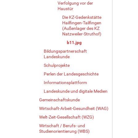
Verfolgung vor der
e
Haustür
r
G
Die KZ-Gedenkstätte
Hailfingen-Tailfingen
r
(Außenlager des KZ
ö
Natzweiler-Struthof)
ß
e
b11.jpg
…
Bildungspartnerschaft
Landeskunde
Schulprojekte
Perlen der Landesgeschichte
Informationsplattform
Landeskunde und digitale Medien
Gemeinschaftskunde
Wirtschaft-Arbeit-Gesundheit (WAG)
Welt-Zeit-Gesellschaft (WZG)
Wirtschaft / Berufs- und
Studienorientierung (WBS)