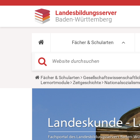
Landesbildungsserver
Baden-Württemberg
Fächer & Schularten
Y
Fächer & Schularten
Gesellschaftswissenschaftlic
o
Lernortmodule
Zeitgeschichte
Nationalsozialismu
u
a
r
e
h
e
r
e
: