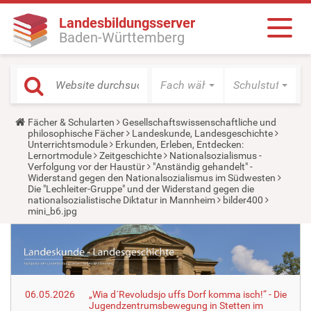
Landesbildungsserver
Baden-Württemberg
Fach wählen
Schulstufe wäh
Y
Fächer & Schularten
Gesellschaftswissenschaftliche und
o
philosophische Fächer
Landeskunde, Landesgeschichte
u
Unterrichtsmodule
Erkunden, Erleben, Entdecken:
a
Lernortmodule
Zeitgeschichte
Nationalsozialismus -
r
Verfolgung vor der Haustür
"Anständig gehandelt" -
e
Widerstand gegen den Nationalsozialismus im Südwesten
h
Die "Lechleiter-Gruppe" und der Widerstand gegen die
e
nationalsozialistische Diktatur in Mannheim
bilder400
r
mini_b6.jpg
e
:
06.05.2026
„Wia d´Revoludsjo uffs Dorf komma isch!“ - Die
Jugendzentrumsbewegung in Stetten im