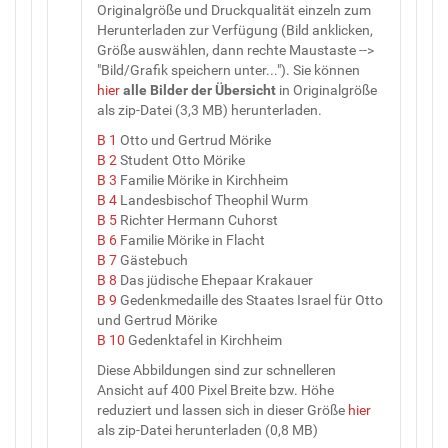
Originalgröße und Druckqualität einzeln zum
Herunterladen zur Verfügung (Bild anklicken,
Größe auswählen, dann rechte Maustaste -->
"Bild/Grafik speichern unter..."). Sie können
hier
alle Bilder
der
Übersicht
in Originalgröße
als zip-Datei (3,3 MB) herunterladen.
B 1
Otto und Gertrud Mörike
B 2
Student Otto Mörike
B 3
Familie Mörike in Kirchheim
B 4
Landesbischof Theophil Wurm
B 5
Richter Hermann Cuhorst
B 6
Familie Mörike in Flacht
B 7
Gästebuch
B 8
Das jüdische Ehepaar Krakauer
B 9
Gedenkmedaille des Staates Israel für Otto
und Gertrud Mörike
B 10
Gedenktafel in Kirchheim
Diese Abbildungen sind zur schnelleren
Ansicht auf 400 Pixel Breite bzw. Höhe
reduziert und lassen sich in dieser Größe
hier
als zip-Datei herunterladen (0,8 MB)