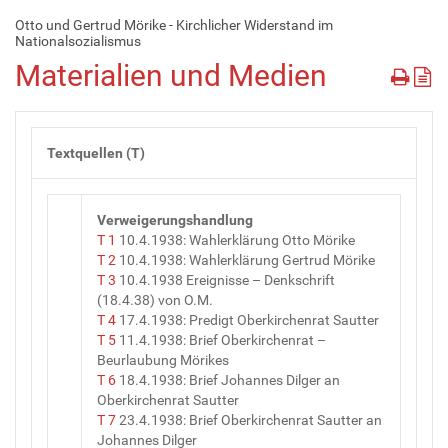
Otto und Gertrud Mörike - Kirchlicher Widerstand im
Nationalsozialismus
Materialien und Medien
Textquellen (T)
Verweigerungshandlung
T 1
10.4.1938: Wahlerklärung Otto Mörike
T 2
10.4.1938: Wahlerklärung Gertrud Mörike
T 3
10.4.1938 Ereignisse – Denkschrift
(18.4.38) von O.M.
T 4
17.4.1938: Predigt Oberkirchenrat Sautter
T 5
11.4.1938: Brief Oberkirchenrat –
Beurlaubung Mörikes
T 6
18.4.1938: Brief Johannes Dilger an
Oberkirchenrat Sautter
T 7
23.4.1938: Brief Oberkirchenrat Sautter an
Johannes Dilger