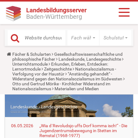
Landesbildungsserver
Baden-Württemberg
Fach wählen
Schulstufe wäh
Y
Fächer & Schularten
Gesellschaftswissenschaftliche und
o
philosophische Fächer
Landeskunde, Landesgeschichte
u
Unterrichtsmodule
Erkunden, Erleben, Entdecken:
a
Lernortmodule
Zeitgeschichte
Nationalsozialismus -
r
Verfolgung vor der Haustür
"Anständig gehandelt" -
e
Widerstand gegen den Nationalsozialismus im Südwesten
h
Otto und Gertrud Mörike - Kirchlicher Widerstand im
e
Nationalsozialismus
Materialien und Medien
r
e
:
06.05.2026
„Wia d´Revoludsjo uffs Dorf komma isch!“ - Die
Jugendzentrumsbewegung in Stetten im
Remstal (1968-1977)