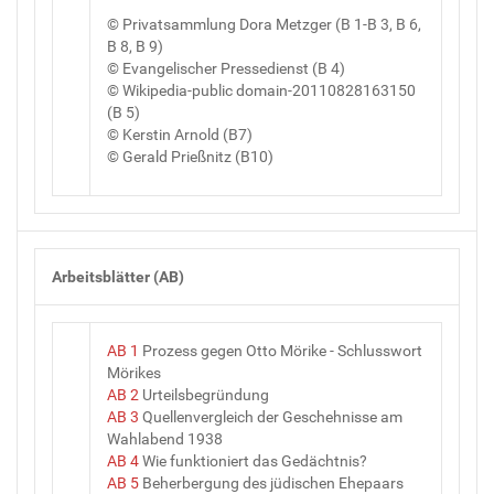
© Privatsammlung Dora Metzger (B 1-B 3, B 6,
B 8, B 9)
© Evangelischer Pressedienst (B 4)
© Wikipedia-public domain-20110828163150
(B 5)
© Kerstin Arnold (B7)
© Gerald Prießnitz (B10)
Arbeitsblätter (AB)
AB 1
Prozess gegen Otto Mörike - Schlusswort
Mörikes
AB 2
Urteilsbegründung
AB 3
Quellenvergleich der Geschehnisse am
Wahlabend 1938
AB 4
Wie funktioniert das Gedächtnis?
AB 5
Beherbergung des jüdischen Ehepaars