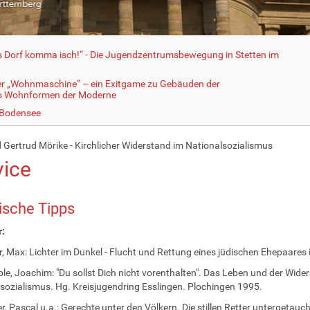
fs Dorf komma isch!“ - Die Jugendzentrumsbewegung in Stetten im
er „Wohnmaschine“ – ein Exitgame zu Gebäuden der
ls Wohnformen der Moderne
 Bodensee
 Gertrud Mörike - Kirchlicher Widerstand im Nationalsozialismus
vice
ische Tipps
r:
, Max: Lichter im Dunkel - Flucht und Rettung eines jüdischen Ehepaares 
ble, Joachim: "Du sollst Dich nicht vorenthalten". Das Leben und der Wide
sozialismus. Hg. Kreisjugendring Esslingen. Plochingen 1995.
er, Pascal u.a.: Gerechte unter den Völkern. Die stillen Retter unterge