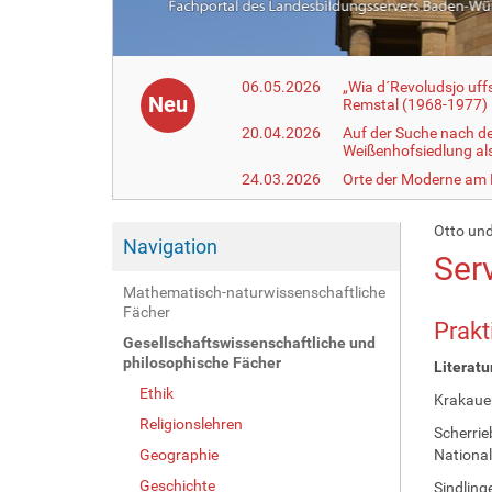
06.05.2026
„Wia d´Revoludsjo uf
Neu
Remstal (1968-1977)
20.04.2026
Auf der Suche nach d
Weißenhofsiedlung a
24.03.2026
Orte der Moderne am
Otto und
Navigation
Ser
Mathematisch-naturwissenschaftliche
Fächer
Prakt
Gesellschaftswissenschaftliche und
philosophische Fächer
Literatu
Ethik
Krakauer
Religionslehren
Scherrie
Geographie
National
Geschichte
Sindling