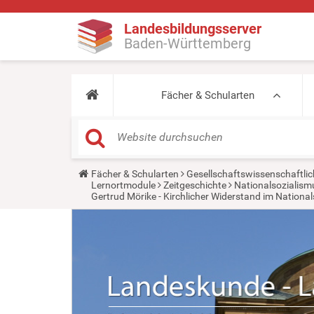
Landesbildungsserver
Baden-Württemberg
Fächer & Schularten
Y
Fächer & Schularten
Gesellschaftswissenschaftlic
o
Lernortmodule
Zeitgeschichte
Nationalsozialismu
u
Gertrud Mörike - Kirchlicher Widerstand im Nationa
a
r
e
h
e
r
e
: