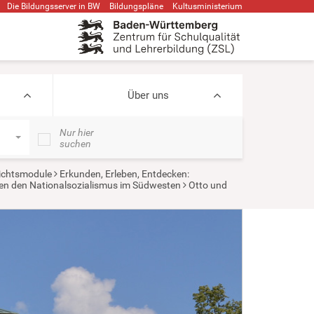
Die Bildungsserver in BW
Bildungspläne
Kultusministerium
Über uns
Nur hier
suchen
ichtsmodule
Erkunden, Erleben, Entdecken:
gen den Nationalsozialismus im Südwesten
Otto und