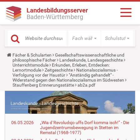
Landesbildungsserver
Baden-Württemberg
Fach wählen
Schulstufe wäh
Y
Fächer & Schularten
Gesellschaftswissenschaftliche und
o
philosophische Fächer
Landeskunde, Landesgeschichte
u
Unterrichtsmodule
Erkunden, Erleben, Entdecken:
a
Lernortmodule
Zeitgeschichte
Nationalsozialismus -
r
Verfolgung vor der Haustür
"Anständig gehandelt" -
e
Widerstand gegen den Nationalsozialismus im Südwesten
h
Stauffenberg Erinnerungsstätte
ab2a.pdf
e
r
e
:
06.05.2026
„Wia d´Revoludsjo uffs Dorf komma isch!“ - Die
Jugendzentrumsbewegung in Stetten im
Remstal (1968-1977)