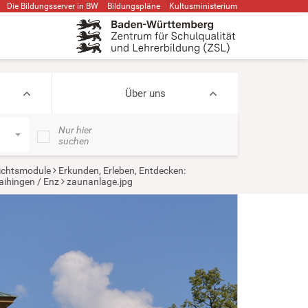
Die Bildungsserver in BW
Bildungspläne
Kultusministerium
Über uns
Nur hier
suchen
ichtsmodule
Erkunden, Erleben, Entdecken:
aihingen / Enz
zaunanlage.jpg