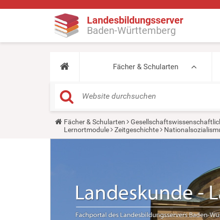
Landesbildungsserver
Baden-Württemberg
Fächer & Schularten
Y
Fächer & Schularten
Gesellschaftswissenschaftlic
o
Lernortmodule
Zeitgeschichte
Nationalsozialismu
u
a
r
e
h
e
r
e
: