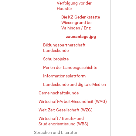
e
Verfolgung vor der
r
Haustür
G
Die KZ-Gedenkstätte
r
Wiesengrund bei
ö
Vaihingen / Enz
ß
zaunanlage.jpg
e
…
Bildungspartnerschaft
Landeskunde
Schulprojekte
Perlen der Landesgeschichte
Informationsplattform
Landeskunde und digitale Medien
Gemeinschaftskunde
Wirtschaft-Arbeit-Gesundheit (WAG)
Welt-Zeit-Gesellschaft (WZG)
Wirtschaft / Berufs- und
Studienorientierung (WBS)
Sprachen und Literatur