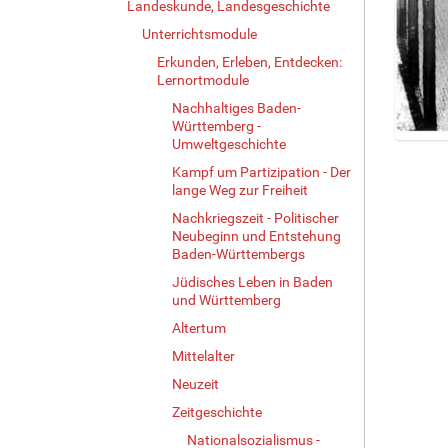
Landeskunde, Landesgeschichte
Unterrichtsmodule
Erkunden, Erleben, Entdecken:
Lernortmodule
Nachhaltiges Baden-
Württemberg -
Umweltgeschichte
Z
e
Kampf um Partizipation - Der
lange Weg zur Freiheit
i
g
Nachkriegszeit - Politischer
e
Neubeginn und Entstehung
B
Baden-Württembergs
i
Jüdisches Leben in Baden
l
und Württemberg
d
Altertum
i
n
Mittelalter
v
Neuzeit
o
l
Zeitgeschichte
l
Nationalsozialismus -