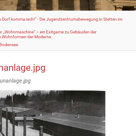
fs Dorf komma isch!“ - Die Jugendzentrumsbewegung in Stetten im
er „Wohnmaschine“ – ein Exitgame zu Gebäuden der
ls Wohnformen der Moderne
 Bodensee
nanlage.jpg
aunanlage.jpg