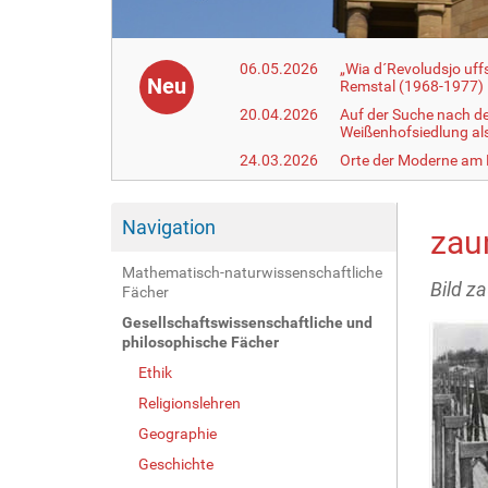
06.05.2026
„Wia d´Revoludsjo uf
Neu
Remstal (1968-1977)
20.04.2026
Auf der Suche nach d
Weißenhofsiedlung a
24.03.2026
Orte der Moderne am
Navigation
zau
Mathematisch-naturwissenschaftliche
Bild z
Fächer
Gesellschaftswissenschaftliche und
philosophische Fächer
Ethik
Religionslehren
Geographie
Geschichte