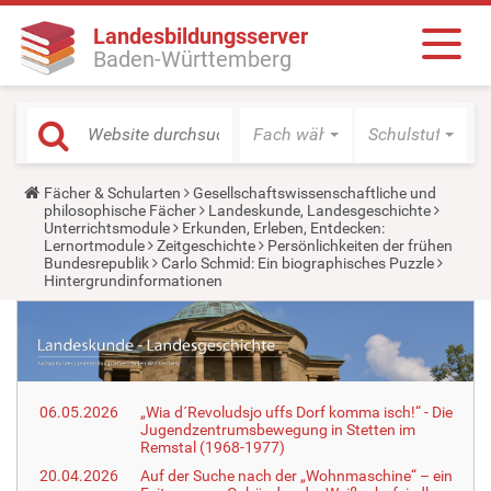
Landesbildungsserver
Baden-Württemberg
Fach wählen
Schulstufe wäh
Y
Fächer & Schularten
Gesellschaftswissenschaftliche und
o
philosophische Fächer
Landeskunde, Landesgeschichte
u
Unterrichtsmodule
Erkunden, Erleben, Entdecken:
a
Lernortmodule
Zeitgeschichte
Persönlichkeiten der frühen
r
Bundesrepublik
Carlo Schmid: Ein biographisches Puzzle
e
Hintergrundinformationen
h
e
r
e
:
06.05.2026
„Wia d´Revoludsjo uffs Dorf komma isch!“ - Die
Jugendzentrumsbewegung in Stetten im
Remstal (1968-1977)
20.04.2026
Auf der Suche nach der „Wohnmaschine“ – ein