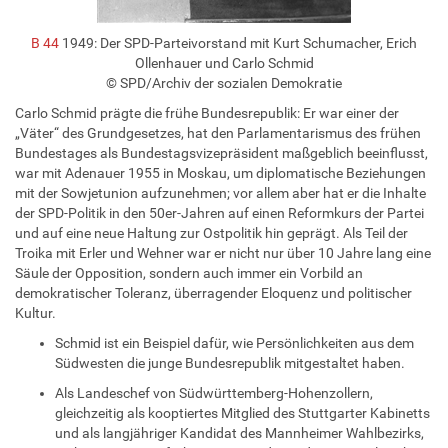
B 44
1949: Der SPD-Parteivorstand mit Kurt Schumacher, Erich
Ollenhauer und Carlo Schmid
© SPD/Archiv der sozialen Demokratie
Carlo Schmid prägte die frühe Bundesrepublik: Er war einer der
„Väter“ des Grundgesetzes, hat den Parlamentarismus des frühen
Bundestages als Bundestagsvizepräsident maßgeblich beeinflusst,
war mit Adenauer 1955 in Moskau, um diplomatische Beziehungen
mit der Sowjetunion aufzunehmen; vor allem aber hat er die Inhalte
der SPD-Politik in den 50er-Jahren auf einen Reformkurs der Partei
und auf eine neue Haltung zur Ostpolitik hin geprägt. Als Teil der
Troika mit Erler und Wehner war er nicht nur über 10 Jahre lang eine
Säule der Opposition, sondern auch immer ein Vorbild an
demokratischer Toleranz, überragender Eloquenz und politischer
Kultur.
Schmid ist ein Beispiel dafür, wie Persönlichkeiten aus dem
Südwesten die junge Bundesrepublik mitgestaltet haben.
Als Landeschef von Südwürttemberg-Hohenzollern,
gleichzeitig als kooptiertes Mitglied des Stuttgarter Kabinetts
und als langjähriger Kandidat des Mannheimer Wahlbezirks,