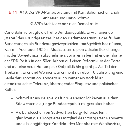
B 44
1949: Der SPD-Parteivorstand mit Kurt Schumacher, Erich
Ollenhauer und Carlo Schmid
© SPD/Archiv der sozialen Demokratie
Carlo Schmid prägte die frühe Bundesrepublik: Er war einer der
„Väter“ des Grundgesetzes, hat den Parlamentarismus des frühen
Bundestages als Bundestagsvizepräsident maßgeblich beeinflusst,
war mit Adenauer 1955 in Moskau, um diplomatische Beziehungen
mit der Sowjetunion aufzunehmen; vor allem aber hat er die Inhalte
der SPD-Politik in den 50er-Jahren auf einen Reformkurs der Partei
und auf eine neue Haltung zur Ostpolitik hin geprägt. Als Teil der
Troika mit Erler und Wehner war er nicht nur über 10 Jahre lang eine
Säule der Opposition, sondern auch immer ein Vorbild an
demokratischer Toleranz, überragender Eloquenz und politischer
Kultur.
Schmid ist ein Beispiel dafür, wie Persönlichkeiten aus dem
Südwesten die junge Bundesrepublik mitgestaltet haben.
Als Landeschef von Südwürttemberg-Hohenzollern,
gleichzeitig als kooptiertes Mitglied des Stuttgarter Kabinetts
und als langjähriger Kandidat des Mannheimer Wahlbezirks,