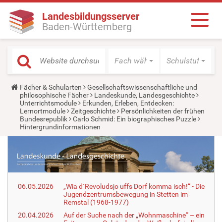
Landesbildungsserver
Baden-Württemberg
Fach wählen
Schulstufe wäh
Y
Fächer & Schularten
Gesellschaftswissenschaftliche und
o
philosophische Fächer
Landeskunde, Landesgeschichte
u
Unterrichtsmodule
Erkunden, Erleben, Entdecken:
a
Lernortmodule
Zeitgeschichte
Persönlichkeiten der frühen
r
Bundesrepublik
Carlo Schmid: Ein biographisches Puzzle
e
Hintergrundinformationen
h
e
r
e
:
06.05.2026
„Wia d´Revoludsjo uffs Dorf komma isch!“ - Die
Jugendzentrumsbewegung in Stetten im
Remstal (1968-1977)
20.04.2026
Auf der Suche nach der „Wohnmaschine“ – ein