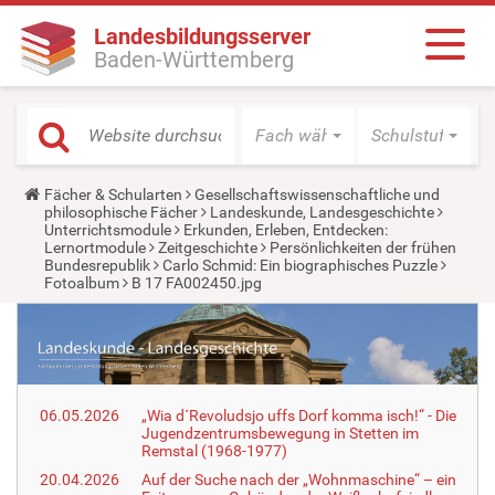
Landesbildungsserver
Baden-Württemberg
Fach wählen
Schulstufe wäh
Y
Fächer & Schularten
Gesellschaftswissenschaftliche und
o
philosophische Fächer
Landeskunde, Landesgeschichte
u
Unterrichtsmodule
Erkunden, Erleben, Entdecken:
a
Lernortmodule
Zeitgeschichte
Persönlichkeiten der frühen
r
Bundesrepublik
Carlo Schmid: Ein biographisches Puzzle
e
Fotoalbum
B 17 FA002450.jpg
h
e
r
e
:
06.05.2026
„Wia d´Revoludsjo uffs Dorf komma isch!“ - Die
Jugendzentrumsbewegung in Stetten im
Remstal (1968-1977)
20.04.2026
Auf der Suche nach der „Wohnmaschine“ – ein