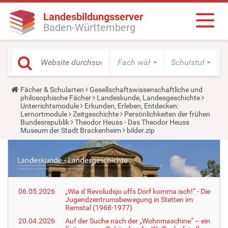
Landesbildungsserver
Baden-Württemberg
Fach wählen
Schulstufe wäh
Y
Fächer & Schularten
Gesellschaftswissenschaftliche und
o
philosophische Fächer
Landeskunde, Landesgeschichte
u
Unterrichtsmodule
Erkunden, Erleben, Entdecken:
a
Lernortmodule
Zeitgeschichte
Persönlichkeiten der frühen
r
Bundesrepublik
Theodor Heuss - Das Theodor Heuss
e
Museum der Stadt Brackenheim
bilder.zip
h
e
r
e
:
06.05.2026
„Wia d´Revoludsjo uffs Dorf komma isch!“ - Die
Jugendzentrumsbewegung in Stetten im
Remstal (1968-1977)
20.04.2026
Auf der Suche nach der „Wohnmaschine“ – ein