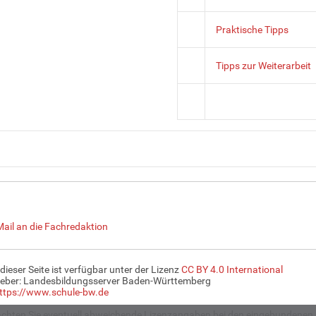
Praktische Tipps
Tipps zur Weiterarbeit
Mail an die Fachredaktion
 dieser Seite ist verfügbar unter der Lizenz
CC BY 4.0 International
eber: Landesbildungsserver Baden-Württemberg
ttps://www.schule-bw.de
achten Sie eventuell abweichende Lizenzangaben bei den eingebundenen 