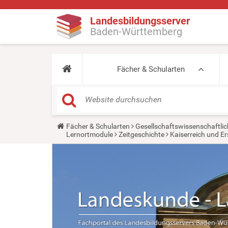
Landesbildungsserver
Baden-Württemberg
Fächer & Schularten
Y
Fächer & Schularten
Gesellschaftswissenschaftlic
o
Lernortmodule
Zeitgeschichte
Kaiserreich und Er
u
a
r
e
h
e
r
e
: