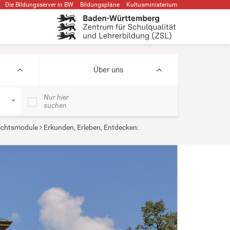
Die Bildungsserver in BW
Bildungspläne
Kultusministerium
Über uns
Nur hier
suchen
ichtsmodule
Erkunden, Erleben, Entdecken: