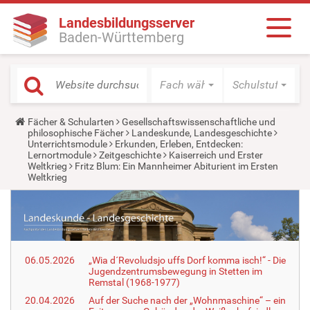
Landesbildungsserver
Baden-Württemberg
Fach wählen
Schulstufe wäh
Y
Fächer & Schularten
Gesellschaftswissenschaftliche und
o
philosophische Fächer
Landeskunde, Landesgeschichte
u
Unterrichtsmodule
Erkunden, Erleben, Entdecken:
a
Lernortmodule
Zeitgeschichte
Kaiserreich und Erster
r
Weltkrieg
Fritz Blum: Ein Mannheimer Abiturient im Ersten
e
Weltkrieg
h
e
r
e
:
06.05.2026
„Wia d´Revoludsjo uffs Dorf komma isch!“ - Die
Jugendzentrumsbewegung in Stetten im
Remstal (1968-1977)
20.04.2026
Auf der Suche nach der „Wohnmaschine“ – ein