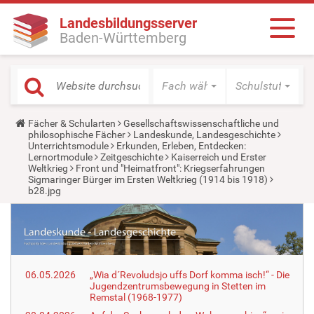
Landesbildungsserver
Baden-Württemberg
Fach wählen
Schulstufe wäh
Y
Fächer & Schularten
Gesellschaftswissenschaftliche und
o
philosophische Fächer
Landeskunde, Landesgeschichte
u
Unterrichtsmodule
Erkunden, Erleben, Entdecken:
a
Lernortmodule
Zeitgeschichte
Kaiserreich und Erster
r
Weltkrieg
Front und "Heimatfront": Kriegserfahrungen
e
Sigmaringer Bürger im Ersten Weltkrieg (1914 bis 1918)
h
b28.jpg
e
r
e
:
06.05.2026
„Wia d´Revoludsjo uffs Dorf komma isch!“ - Die
Jugendzentrumsbewegung in Stetten im
Remstal (1968-1977)