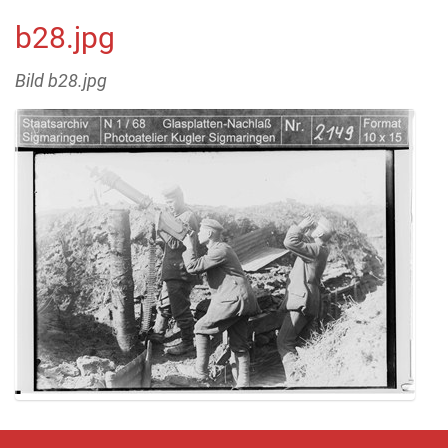
b28.jpg
Bild b28.jpg
Z
e